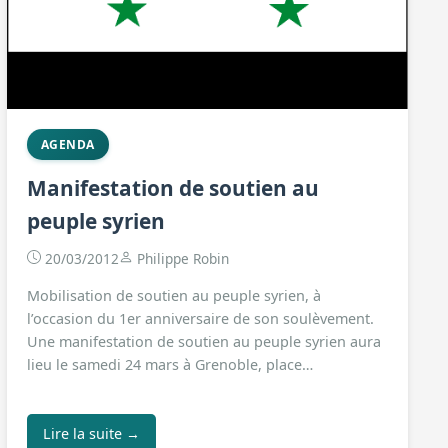
AGENDA
Manifestation de soutien au
peuple syrien
20/03/2012
Philippe Robin
Mobilisation de soutien au peuple syrien, à
l’occasion du 1er anniversaire de son soulèvement.
Une manifestation de soutien au peuple syrien aura
lieu le samedi 24 mars à Grenoble, place…
Lire la suite →