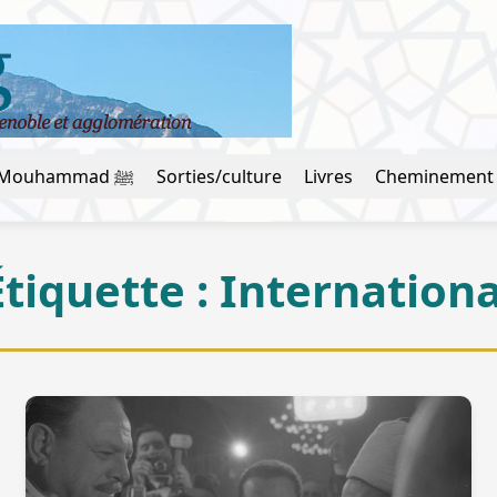
La vie du prophète Mouhammad ﷺ
Sorties/culture
Livres
Cheminement
Étiquette :
Internationa