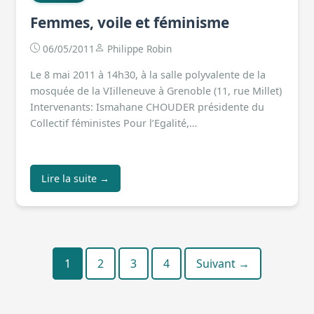
Femmes, voile et féminisme
06/05/2011
Philippe Robin
Le 8 mai 2011 à 14h30, à la salle polyvalente de la
mosquée de la VIilleneuve à Grenoble (11, rue Millet)
Intervenants: Ismahane CHOUDER présidente du
Collectif féministes Pour l’Egalité,…
Lire la suite →
1
2
3
Pagination
4
Suivant →
des