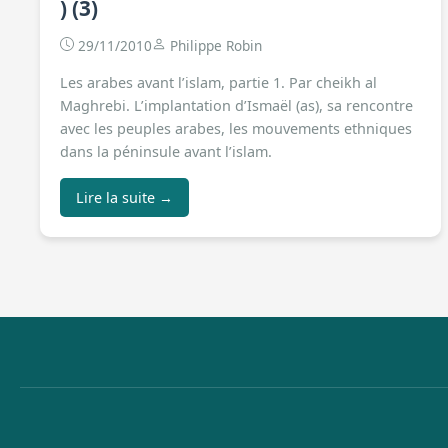
) (3)
29/11/2010
Philippe Robin
Les arabes avant l’islam, partie 1. Par cheikh al
Maghrebi. L’implantation d’Ismaël (as), sa rencontre
avec les peuples arabes, les mouvements ethniques
dans la péninsule avant l’islam.
Lire la suite →