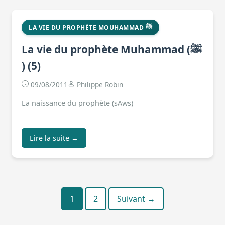
LA VIE DU PROPHÈTE MOUHAMMAD ﷺ
La vie du prophète Muhammad (ﷺ
) (5)
09/08/2011
Philippe Robin
La naissance du prophète (sAws)
Lire la suite →
1
2
Pagination
Suivant →
des