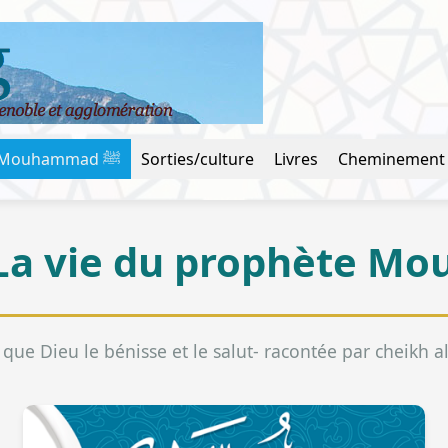
La vie du prophète Mouhammad ﷺ
Sorties/culture
Livres
Cheminement
 que Dieu le bénisse et le salut- racontée par cheikh 