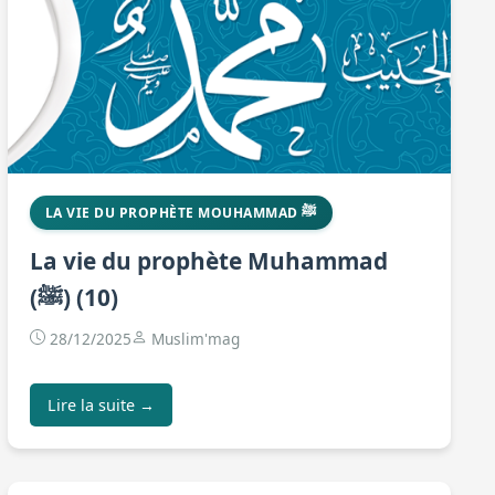
LA VIE DU PROPHÈTE MOUHAMMAD ﷺ
La vie du prophète Muhammad
(ﷺ) (10)
28/12/2025
Muslim'mag
Lire la suite →