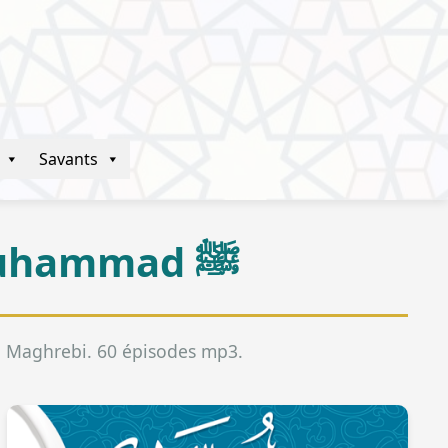
Savants
La vie du prophète Mouhammad ﷺ
al Maghrebi. 60 épisodes mp3.