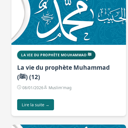
LA VIE DU PROPHÈTE MOUHAMMAD ﷺ
La vie du prophète Muhammad
(ﷺ) (12)
08/01/2026
Muslim'mag
Lire la suite →