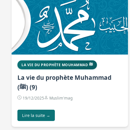
LA VIE DU PROPHÈTE MOUHAMMAD ﷺ
La vie du prophète Muhammad
(ﷺ) (9)
19/12/2025
Muslim'mag
Lire la suite →