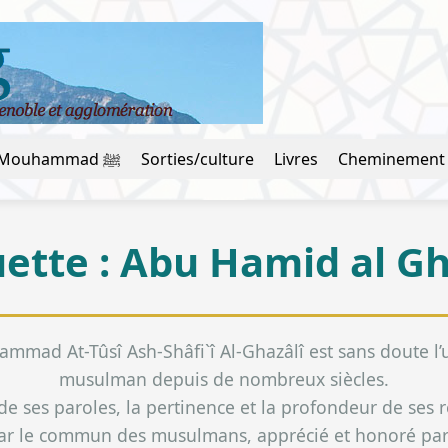
La vie du prophète Mouhammad ﷺ
Sorties/culture
Livres
Cheminement
uette :
Abu Hamid al Gh
 At-Tûsî Ash-Shâfi`î Al-Ghazâlî est sans doute l’un 
musulman depuis de nombreux siècles.
e ses paroles, la pertinence et la profondeur de ses 
u par le commun des musulmans, apprécié et honoré pa