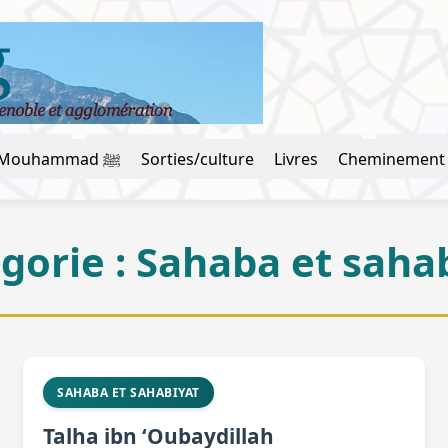
La vie du prophète Mouhammad ﷺ
Sorties/culture
Livres
Cheminement
gorie :
Sahaba et saha
SAHABA ET SAHABIYAT
Talha ibn ‘Oubaydillah