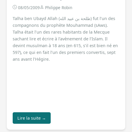
08/05/2009
Philippe Robin
Talha ben Ubayd Allah (طلحة بن عبيد الله) fut l’un des
compagnons du prophète Mouhammad (sAws).
Talha était l’un des rares habitants de la Mecque
sachant lire et écrire à l’avènement de l’Islam. Il
devint musulman à 18 ans (en 615, s’il est bien né en
597), ce qui en fait l’un des premiers convertis, sept
ans avant l’Hégire.
Lire la suite →