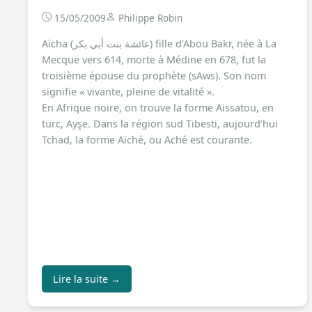
15/05/2009
Philippe Robin
Aïcha (عائشة بنت أبي بكر) fille d’Abou Bakr, née à La
Mecque vers 614, morte à Médine en 678, fut la
troisième épouse du prophète (sAws). Son nom
signifie « vivante, pleine de vitalité ».
En Afrique noire, on trouve la forme Aissatou, en
turc, Ayşe. Dans la région sud Tibesti, aujourd’hui
Tchad, la forme Aïché, ou Aché est courante.
Lire la suite →