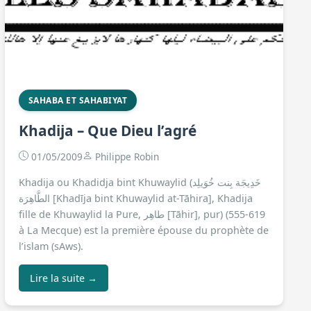
SAHABA ET SAHABIYAT
Khadija – Que Dieu l’agré
01/05/2009
Philippe Robin
Khadija ou Khadidja bint Khuwaylid (خَدِيجَة بِنت خُوَيلِد
الطَّاهِرَة [Khadīja bint Khuwaylid at-Tāhira], Khadija
fille de Khuwaylid la Pure, طاهِر [Tāhir], pur) (555-619
à La Mecque) est la première épouse du prophète de
l’islam (sAws).
Lire la suite →