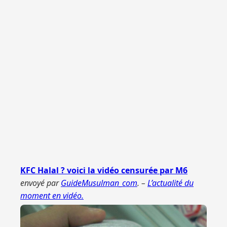
KFC Halal ? voici la vidéo censurée par M6
envoyé par
GuideMusulman_com
. –
L’actualité du
moment en vidéo.