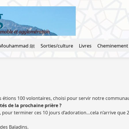
La vie du prophète Mouhammad ﷺ
Sorties/culture
Livres
Cheminement
us étions 100 volontaires, choisi pour servir notre communau
ités de la prochaine prière ?
 pour terminer ces 10 jours d’adoration…cela n’arrive que 2 f
 des Baladins.