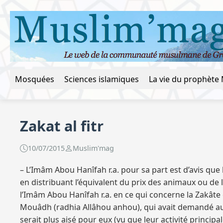
Mosquées
Sciences islamiques
Zakat al fitr
10/07/2015
Muslim'mag
– L’Imâm Abou Hanîfah r.a. pour sa part est d’avis que 
en distribuant l’équivalent du prix des animaux ou de 
l’Imâm Abou Hanîfah r.a. en ce qui concerne la Zakât
Mouâdh (radhia Allâhou anhou), qui avait demandé aux
serait plus aisé pour eux (vu que leur activité principa