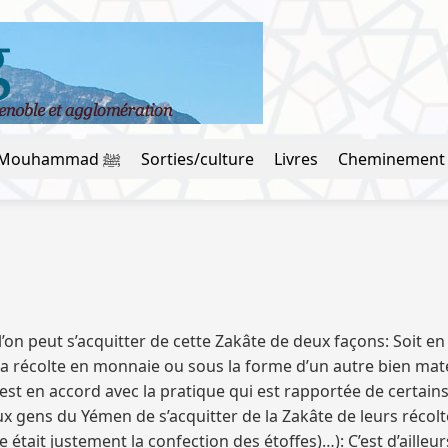
La vie du prophète Mouhammad ﷺ
Sorties/culture
Livres
Cheminement
l’on peut s’acquitter de cette Zakâte de deux façons: Soit e
la récolte en monnaie ou sous la forme d’un autre bien matér
e est en accord avec la pratique qui est rapportée de cer
 gens du Yémen de s’acquitter de la Zakâte de leurs récolte
le était justement la confection des étoffes)…): C’est d’aille