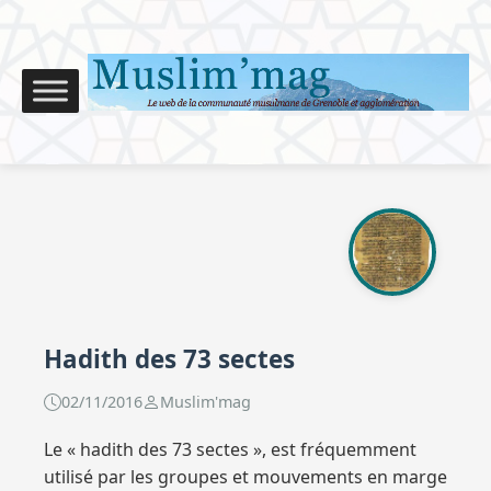
Hadith des 73 sectes
02/11/2016
Muslim'mag
Le « hadith des 73 sectes », est fréquemment utilisé par les groupes et mouvements en marge des quatre écoles pour faire peur aux musulmans en brandissant la menace de l’enfer à quiconque ne les suivrait pas! Pour répondre à ces gens et avoir une compréhension saine nous allons voir ce que les plus grands Savants musulmans Sunnites ont dit de ce hadith et la définition qu’ils donnent de ce qu’est la Jamâ’ah (Le Groupe sauvé). – Imam Abu Dawud, concernant le hadith de la division de la Ummah musulmane en soixante-treize groupes a dit : Abu Amir al- Hawdhani à dit, « Mu’awiyah ibn Abi Sufyan était parmi nous et dit : » Attention! L’apôtre d’Allah (salalallahou ‘alayhi wassalaam) était parmi nous et a dit : « Attention! Les gens du Livre, avant (vous) se sont divisés en 72 groupes, et cette communauté se divisera en 73, soixante-douze d’entre eux iront en enfer et l’une d’entre elles ira au paradis, et c’est le groupe majoritaire (Jamâ’ah) ». [1] – Hafiz Ismaïl Ibn Kathir (701/774 H) : Awf ibn Malik a indiqué que le Prophète a dit, « Les Juifs se sont divisés en 71 groupes : un de ces groupes entrera au Paradis et 70 entreront en Enfer. Les Chrétiens se sont divisés en 72 groupes : 71 entreront enfer et un entrera au Paradis. Par Celui qui détient mon âme en Sa Main, ma Oummah se divisera en 73 groupes : l’une entrera au Paradis et 72 entreront en Enfer. « Quelqu’un a demandé : » Ô Messager d’Allah , qui seront-ils? » Il a répondu : « Le corps principal des musulmans (Al-Jamaah) ». [2] Awf ibn Malik est le seul qui a rapporté ce hadith, et son isnad est acceptable. Et dans une autre version de ce Hadith, le Prophète a dit que le groupe sauvé « , … sont ceux qui suivent ma voie et celle de mes compagnons. » [3] – Ibn Taymiyya décrit ceux qui sont les véritables sunnites : Leur credo, c’est la religion de l’islam qui a été envoyé au monde par Allah par l’intermédiaire du Prophète. Mais le Prophète a dit, « Ma Ummah se divisera en 73 groupes et tous iront en enfer sauf un et il s’agit de la Jamâ’at. » [4] Il dit également : » Toutes les troupes égarées se rejoignent en un point ; c’est celui de postuler que la majorité des musulmans sont dans l’égarement et qu’ils sont eux le groupe sauvé, sachant pertinemment qu’ils ne représentent qu’une infime minorité de la Ummah (Communauté musulmane). » [5] – Sheikh Al-Murjânî explique ceci :« En l’absence de preuves tangibles, il est préférable, pour ceux qui considèrent ce hadith comme authentique, de ne pas porter de jugement sur ce qu’entendait le Messager de Dieu. Il convient plutôt de dire que ceux qui seront sauvés sont ceux qui suivent les Compagnons – que Dieu les agrée – et la majorité de la Communauté, en s’attachant tout particulièrement à ce qui est nécessairement connu de la religion. Les autres sont, quant à eux, dans l’égarement. Les ramifications des sectes ne s’arrêteront en effet que lorsque s’arrêtera l’Histoire de l’humanité. Il n’est donc pas possible de faire rentrer, dans le nombre évoqué par le hadith, telle secte, plutôt que telle autre, ou telle époque plutôt que telle autre. Car le renouvellement des passions et la régénération de nouvelles opinions sont des phénomènes récurrents qui persisteront aussi longtemps que la vie humaine se poursuivra dans ce monde. Le discours sur les sectes sans prise en compte d’un nombre précis évitera ainsi d’avoir à arbitrer entre elles, et échappera à la risée des moqueurs, parmi ceux qui ne sont pas de cette religion. » [6] – Sheikh Muhammad Al-Ghazâlî dit à propos du groupe sauvé (le 73ème) : C’est celui qui s’en tient à la Sunnah du Messager et de ses Compagnons; c’est, d’après une variante de ce hadith, la Communauté (Jamâ’ah) […]. Ainsi, toute personne abandonnant son être à Dieu, emplissant son cœur du monothéisme et soumettant ses sentiments à l’Ordre de Dieu, est musulmane. Tant qu’elle atteste de la véracité du Coran et qu’elle y puise ce dont elle a besoin, tant qu’elle croit en Muhammad et qu’elle suit sa Tradition, elle est excusée pour tout effort de compréhension de la religion qui se solde par un échec. La sincérité de l’intention nous porte à ne rien dire de plus de notre contradicteur sinon que son opinion est erronée ; nous ne devons pas nous permettre de le qualifier de pervers ni de rebelle […]. La secte (groupe) sauvée compte dans ses rangs les chercheurs de vérité, d’où qu’ils viennent et même s’ils se trompent de chemin, du moment que leur intention demeure sincère, que leur souci premier est la sauvegarde de la Communauté des Musulmans et qu’ils s’acquittent des devoirs religieux qui leur incombent, en termes de prière, de lutte dans le Sentier de Dieu, d’injonction au bien, de réprobation du mal et autres préceptes prônés par l’Islam […]. [7] – Sheikh al-islam Ibn Hajar al-Haytami (m. 974/1567) définit les musulmans sunnites comme suit : « Un Mubtadi (innovateur) est une personne qui n’a pas la croyance (‘Aqeedah) exprimée à l’unanimité par les gens de Sunnah (Ahl as-Sunnah). Cette unanimité a été transmise par les deux grands Imam Abu’l Hasan al-Ashari (d.324/936) et Abu Mansur al-Maturidi (d.333/944) et les savants qui ont suivi leur chemin. [8] Hafiz Ibn Hajar al-Haytami à également dit : » homme de bid’ah (innovateur), c’est celui dont la croyance diffère de la Foi des Ahl as-Sunna. La Foi des Ahl as-Sunna, est la Foi de Abu’l Hasan al-Ashari, Abu Mansur al-Maturidi et ceux qui les ont suivis. Celui qui introduit quelque chose qui n’est pas approuvé par l’islam devient un homme de bid’ah. » [9] – Imam An-Nawawi (m. 631/676 AH) a dit : Le groupe de personnes (mentionnées dans le hadith) est composé des érudits, des juristes, des savants du Hadith, ceux qui enjoignent le Bien (Marouf) et interdisent le Mal (Munkar) et toutes les personnes qui font de bonnes œuvres. Ces personnes vertueuses se trouvent réparties dans le monde entier. » [10] – Qadi al-Baydawi, et Al-Saharanfuri disent : » Quand nous utilisons le terme « ahl al-Sunna wal-Jama’âh » cela sous entend les Ashari et les Maturidis « . – Sheikh Muhammad al-Saffarini al-Hanbali al-Athari (m. 1188) a déclaré : » Les Ahl al-Sunna se composent de trois groupes : les textualistes (al-Athariyya), dont l’Imam est Ahmad ibn Hanbal; les Ash`arites, dont l’imam est Abu al-Hasan al-Ash’ari; et les Maturidites, dont l’Imam est Abu Mansur al-Maturidi…. et ils sont tous un seul et même groupe, le groupe sauvé, et ils sont les Ahl al-Hadith (les gens du hadith) « . Il s’est également rendu à mentionner que les quatre Imams [11], les compilateurs des six livres [12] et d’autres sont tous sur la ‘aqidah Athari des Salafs. [13] – Abu Mansur ‘Abd al-Qahir al-Baghdadi (m. 429) définit ainsi Ahl al-Sunna : » Ceux qui ont complètement maîtrisé et codifié les principes de la croyance [= les Ash`arites et les Maturidites], les Savants Mujtahids des quatre écoles de la Loi [11] et leurs disciples, les Savants du hadith qui se sont tenus à l’écart de la déviation, les Savants de la grammaire arabe qui se sont tenus à l’écart de la déviation, les Savants du tafsir qui se sont tenus à l’écart de la déviation, les Soufis, les gens qui font le jihad, et les masses du commun des musulmans. » [14] – Sheikh Al-Iji (m. 756) dit : » Le groupe sauvé qui est spécifié dans le hadith du Prophète » tous sont dans le feu excepté un : ceux qui adhèrent à ce que moi et mes compagnons suivons » – ceux-là sont les Ash’arites, les Salaf des savants du hadith, et [d’une manière générale] Ahl al-Sunna wal-Jama`âh. » [15] – Imam al-Bayhaqi (m. 458/1066) a déclaré : Dieu Très-Haut a dit : « Attachez-vous tous fermement au pacte de Dieu, et ne vous divisez pas » [Coran 3:103]. L’imam Muslim rapporte sous l’autorité d’Abou Hurayra (qu’Allah soit satisfait de lui) que le Prophète a dit : » Celui qui est désobéissant, et s’écarte de la majorité, et puis meurt, est décédé dans un état de Jahiliyya « . [La Jahiliyya correspond à la période qui a précédé l’avènement de l’islam.] [16] – Imam Ahmad Shihab ad-Din al Qalyubi (m.1069/1659) a dit : « Celui qui s’écarte de ce que Abu’l Hasan al-Ashari et Abu Mansur al-Maturidi – la miséricorde d’Allah soit sur eux – ont rapportés n’est pas un sunnite. Ces deux imams suivent les traces de Rasulullâh et ses Sahabas – qu’Allah soit satisfait d’eux tous -. » [17] – Imam Abdullah ibn al-‘Alawi al-Haddad (m. 1132 AH) a indiqué : « Vous devez corriger et protéger vos croyances et vous conformer au modèle du groupe du Salut, qui sont ceux qui sont connus parmi les autres factions islamiques comme le « peuple de la Sunna et de la Jamaah » (Ahl as-Sunna wa’l Jama’ah). Ils sont ceux qui adhèrent fermement à la voie du Messager d’Allah, et de ses compagnons (qu’Allâh soit satisfait d’eux tous). Si vous regardez avec une bonne compréhension ces passages concernant les sciences de la foi dans le Livre (Coran), la Sunna, et la parole des pieux prédécesseurs, qu’ils soient compagnons ou disciples, vous serez convaincus que la vérité est avec le groupe appelé Ashari [NB – Les Maturidis sont également sur la vérité], nommé d’après le Sheikh Abu’l Hassan al-Ashari […] » [18] – Sayyid Ahmad Allamah at-Tahtawi (m. 1231/1816) un grand savant Egyptien du fiqh Hanafi, a écrit : Allâh a déclaré à la 153ème ayat de la Sourate Al-An’am : « Telle est Ma Voie dans toute sa rectitude. Suivez-la ! Ne suivez pas les pistes tortueuses qui ne feront que vous éloigner de la Voie du Seigneur ! » (Ce sont, les Juifs, les Chrétiens, et autres hérétiques ayant quitté le droit chemin, ne vous divisez pas comme eux!). Il a également dit : « As-Sawad al-Azam (la masse), c’est à dire la majorité des musulmans, sont sur la voie des fuqahas. Ceux qui s’écartent de leur chemin brûleront dans le feu de l’Enfer. O croyants! Suivez l’unique groupe qui est protégé contre l’enfer! Et ce groupe est celui que l’on appelle « Ahl as-Sunna Wa’l Jamaah ». En effet, l’aide, la protection et l’orientation d’Allâh, sont pour les