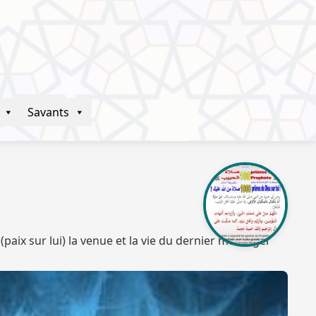
Savants
paix sur lui) la venue et la vie du dernier messager