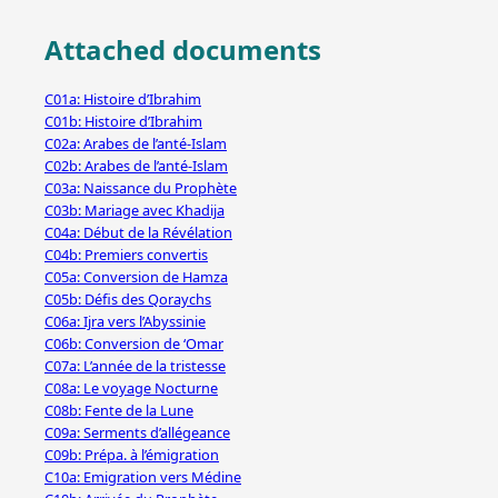
Attached documents
C01a: Histoire d’Ibrahim
C01b: Histoire d’Ibrahim
C02a: Arabes de l’anté-Islam
C02b: Arabes de l’anté-Islam
C03a: Naissance du Prophète
C03b: Mariage avec Khadija
C04a: Début de la Révélation
C04b: Premiers convertis
C05a: Conversion de Hamza
C05b: Défis des Qoraychs
C06a: Ijra vers l’Abyssinie
C06b: Conversion de ‘Omar
C07a: L’année de la tristesse
C08a: Le voyage Nocturne
C08b: Fente de la Lune
C09a: Serments d’allégeance
C09b: Prépa. à l’émigration
C10a: Emigration vers Médine