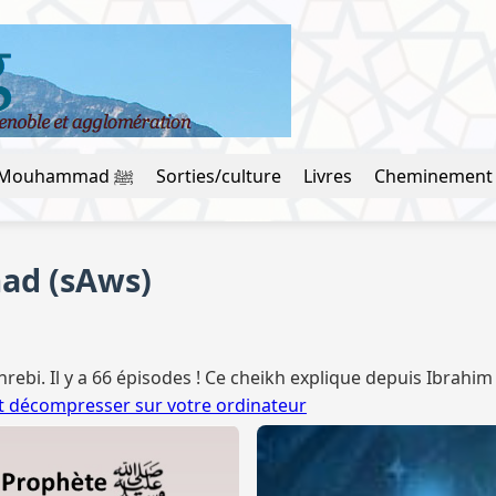
La vie du prophète Mouhammad ﷺ
Sorties/culture
Livres
Cheminement
ad (sAws)
ebi. Il y a 66 épisodes ! Ce cheikh explique depuis Ibrahim (
et décompresser sur votre ordinateur