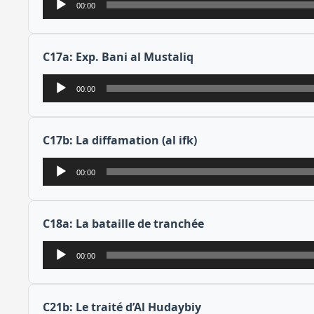
00:00
audio
C17a: Exp. Bani al Mustaliq
Lecteur
00:00
audio
C17b: La diffamation (al ifk)
Lecteur
00:00
audio
C18a: La bataille de tranchée
Lecteur
00:00
audio
C21b: Le traité d’Al Hudaybiy