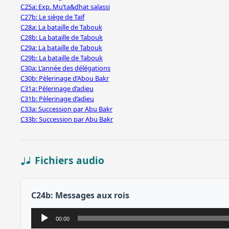
C25a: Exp. Mu’ta&dhat salassi
C27b: Le siège de Taïf
C28a: La bataille de Tabouk
C28b: La bataille de Tabouk
C29a: La bataille de Tabouk
C29b: La bataille de Tabouk
C30a: L’année des délégations
C30b: Pèlerinage d’Abou Bakr
C31a: Pèlerinage d’adieu
C31b: Pèlerinage d’adieu
C33a: Succession par Abu Bakr
C33b: Succession par Abu Bakr
Fichiers audio
C24b: Messages aux rois
Lecteur
00:00
audio