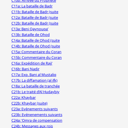
C10b: Arrivée du Prophète
C11a: La bataille de Badr
C11b: Bataille de Badr (suite
C12a: Bataille de Badr (suite
C12b: Bataille de Badr (suite
C13a: Beni Qaynouqa’
C13b: Bataille de Ohod
C14a: Bataille de Ohod (suite
C14b: Bataille de Ohod (suite
C15a: Commentaire du Coran
C15b: Commentaire du Coran
C16a: Expédition de Raji’
C16b: Bani Nadir
C17a: Exp. Bani al Mustaliq
C17b: La diffamation (al ifk)
C18a: La bataille de tranchée
C21b: Le traité d’Al Hudaybiy
C22a: Khaybar
C22b: Khaybar (suite)
C23a: Evénements suivants
C23b: Evénenements suivants
C24a: ‘Omra de compensation
C24b: Messages aux rois