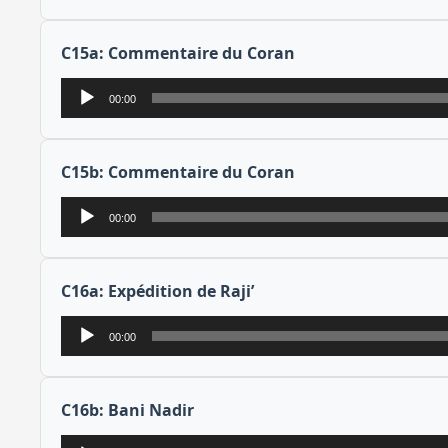
C15a: Commentaire du Coran
Lecteur
00:00
audio
C15b: Commentaire du Coran
Lecteur
00:00
audio
C16a: Expédition de Raji’
Lecteur
00:00
audio
C16b: Bani Nadir
Lecteur