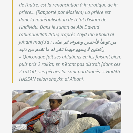
de l’autre, est la renonciation à la pratique de la
prière
». (Rapporté par Moslem)
La prière est
donc la matérialisation de l’état d’islam de
l’individu.
Dans le sunan de Abi Dawud
rahimahullah (905) d’après Zayd Ibn Khâlid al
juhani marfu’a :
من توضأ فأحسن وضوءه ثم صلى
ركعتين لا يسهو فيهما غفر له ما تقدم من ذنبه
«
Quiconque fait ses ablutions en les faisant bien,
puis pris 2 rak’at, en n’étant pas distrait [dans ces
2 rak’at], ses péchés lui sont pardonnés.
» Hadith
HASSAN selon shaykh al Albani,