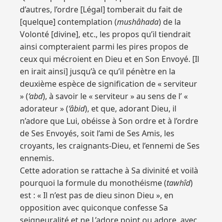
d’autres, l’ordre [Légal] tomberait du fait de
[quelque] contemplation (
mushâhada
) de la
Volonté [divine], etc., les propos qu’il tiendrait
ainsi compteraient parmi les pires propos de
ceux qui mécroient en Dieu et en Son Envoyé. [Il
en irait ainsi] jusqu’à ce qu’il pénètre en la
deuxième espèce de signification de « serviteur
» (
‘abd
), à savoir le « serviteur » au sens de l’ «
adorateur » (
‘âbid
), et que, adorant Dieu, il
n’adore que Lui, obéisse à Son ordre et à l’ordre
de Ses Envoyés, soit l’ami de Ses Amis, les
croyants, les craignants-Dieu, et l’ennemi de Ses
ennemis.
Cette adoration se rattache à Sa divinité et voilà
pourquoi la formule du monothéisme (
tawhîd
)
est : « Il n’est pas de dieu sinon Dieu », en
opposition avec quiconque confesse Sa
seigneuralité et ne L’adore point ou adore, avec