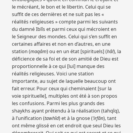
le mécréant, le bon et le libertin. Celui qui se
suffit de ces dernières et ne suit pas les «
réalités religieuses » compte parmi les suivants
du damné Iblîs et parmi ceux qui mécroient en
le Seigneur des mondes. Celui qui s’en suffit en
certaines affaires et non en d’autres, en une
station (
maqâm
) ou en un état [spirituels] (
hâl
), la
déficience de sa foi et de son amitié de Dieu est
proportionnelle à ce qui [lui] manque des
réalités religieuses. Voici une station
importante, au sujet de laquelle beaucoup ont
fait erreur. Pour ceux qui cheminaient [sur la
voie spirituelle], multiples ont été à son propos
les confusions. Parmi les plus grands des
shaykhs ayant prétendu à la réalisation (tahqîq),
à l’unification (
tawhîd
) et à la gnose (
‘irfân
), tant
ont même glissé en cet endroit que seul Dieu les