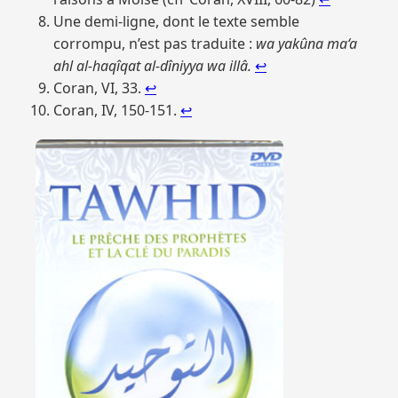
Une demi-ligne, dont le texte semble
corrompu, n’est pas traduite :
wa yakûna ma‘a
ahl al-haqîqat al-dîniyya wa illâ.
↩︎
Coran, VI, 33.
↩︎
Coran, IV, 150-151.
↩︎