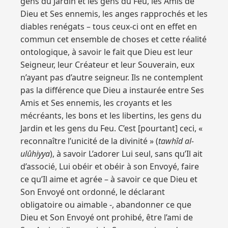
gens du Jardin et les gens du Feu, les Amis de
Dieu et Ses ennemis, les anges rapprochés et les
diables renégats – tous ceux-ci ont en effet en
commun cet ensemble de choses et cette réalité
ontologique, à savoir le fait que Dieu est leur
Seigneur, leur Créateur et leur Souverain, eux
n’ayant pas d’autre seigneur. Ils ne contemplent
pas la différence que Dieu a instaurée entre Ses
Amis et Ses ennemis, les croyants et les
mécréants, les bons et les libertins, les gens du
Jardin et les gens du Feu. C’est [pourtant] ceci, «
reconnaître l’unicité de la divinité » (
tawhîd al-
ulûhiyya
), à savoir L’adorer Lui seul, sans qu’Il ait
d’associé, Lui obéir et obéir à son Envoyé, faire
ce qu’Il aime et agrée – à savoir ce que Dieu et
Son Envoyé ont ordonné, le déclarant
obligatoire ou aimable -, abandonner ce que
Dieu et Son Envoyé ont prohibé, être l’ami de