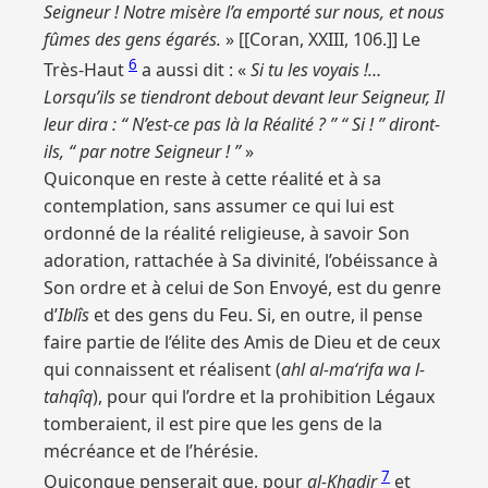
Seigneur ! Notre misère l’a emporté sur nous, et nous
fûmes des gens égarés.
» [[Coran, XXIII, 106.]] Le
6
Très-Haut
a aussi dit : «
Si tu les voyais !…
Lorsqu’ils se tiendront debout devant leur Seigneur, Il
leur dira : “ N’est-ce pas là la Réalité ? ” “ Si ! ” diront-
ils, “ par notre Seigneur ! ”
»
Quiconque en reste à cette réalité et à sa
contemplation, sans assumer ce qui lui est
ordonné de la réalité religieuse, à savoir Son
adoration, rattachée à Sa divinité, l’obéissance à
Son ordre et à celui de Son Envoyé, est du genre
d’
Iblîs
et des gens du Feu. Si, en outre, il pense
faire partie de l’élite des Amis de Dieu et de ceux
qui connaissent et réalisent (
ahl al-ma‘rifa wa l-
tahqîq
), pour qui l’ordre et la prohibition Légaux
tomberaient, il est pire que les gens de la
mécréance et de l’hérésie.
7
Quiconque penserait que, pour
al-Khadir
et