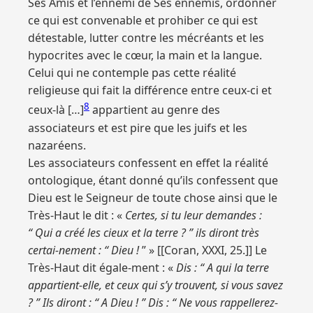
Ses Amis et l’ennemi de Ses ennemis, ordonner
ce qui est convenable et prohiber ce qui est
détestable, lutter contre les mécréants et les
hypocrites avec le cœur, la main et la langue.
Celui qui ne contemple pas cette réalité
religieuse qui fait la différence entre ceux-ci et
8
ceux-là […]
appartient au genre des
associateurs et est pire que les juifs et les
nazaréens.
Les associateurs confessent en effet la réalité
ontologique, étant donné qu’ils confessent que
Dieu est le Seigneur de toute chose ainsi que le
Très-Haut le dit : «
Certes, si tu leur demandes :
“ Qui a créé les cieux et la terre ? ” ils diront très
certai-nement : “ Dieu !
” » [[Coran, XXXI, 25.]] Le
Très-Haut dit égale-ment : «
Dis : “ A qui la terre
appartient-elle, et ceux qui s’y trouvent, si vous savez
? ” Ils diront : “ A Dieu ! ” Dis : “ Ne vous rappellerez-