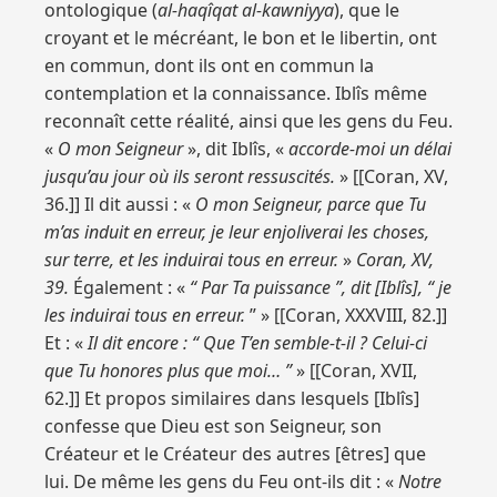
ontologique (
al-haqîqat al-kawniyya
), que le
croyant et le mécréant, le bon et le libertin, ont
en commun, dont ils ont en commun la
contemplation et la connaissance. Iblîs même
reconnaît cette réalité, ainsi que les gens du Feu.
«
O mon Seigneur
», dit Iblîs, «
accorde-moi un délai
jusqu’au jour où ils seront ressuscités.
» [[Coran, XV,
36.]] Il dit aussi : «
O mon Seigneur, parce que Tu
m’as induit en erreur, je leur enjoliverai les choses,
sur terre, et les induirai tous en erreur.
»
Coran, XV,
39.
Également : «
“ Par Ta puissance ”, dit [Iblîs], “ je
les induirai tous en erreur.
” » [[Coran, XXXVIII, 82.]]
Et : «
Il dit encore : “ Que T’en semble-t-il ? Celui-ci
que Tu honores plus que moi… ”
» [[Coran, XVII,
62.]] Et propos similaires dans lesquels [Iblîs]
confesse que Dieu est son Seigneur, son
Créateur et le Créateur des autres [êtres] que
lui. De même les gens du Feu ont-ils dit : «
Notre