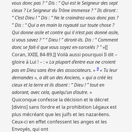
vous donc pas ? ” Dis : “ Qui est le Seigneur des sept
cieux ? Le Seigneur du Trône immense ? ” Ils diront :
“ C’est Dieu ! ” Dis : “ Ne le craindrez-vous donc pas ?
” Dis : “ Qui a en main la royauté sur toute chose ?
Qui donne asile et contre qui il n’est pas donné asile,
si vous savez ? ” “ Dieu ! ” diront-ils. Dis : “ Comment
donc se fait-il que vous soyez en-sorcelés ? ”
»[[
Coran, XXIII, 84-89.]] Voilà aussi pourquoi Il dit –
gloire à Lui ! – : «
La plupart d’entre eux ne croient
9
pas en Dieu sans être des associateurs. »
« Tu leur
demandes », a dit un des Anciens, « qui a créé les
cieux et la terre et ils disent : “ Dieu ! ” tout en
adorant, avec cela, quelqu’un d’autre.
»
Quiconque confesse la décision et le décret
[divins] sans l’ordre et la prohibition Légaux est
plus mécréant que les juifs et les nazaréens.
Ceux-ci en effet confessent les anges et les
Envoyés, qui ont