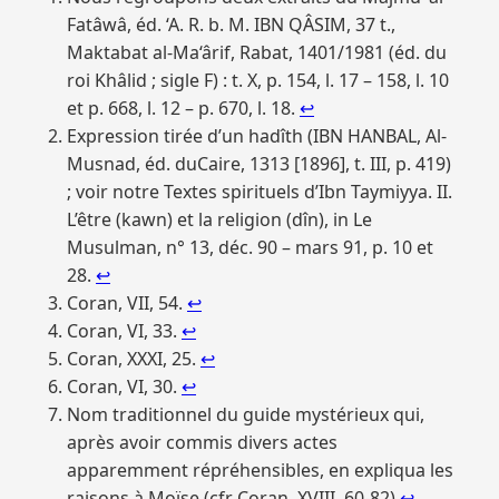
Fatâwâ, éd. ‘A. R. b. M. IBN QÂSIM, 37 t.,
Maktabat al-Ma‘ârif, Rabat, 1401/1981 (éd. du
roi Khâlid ; sigle F) : t. X, p. 154, l. 17 – 158, l. 10
et p. 668, l. 12 – p. 670, l. 18.
↩︎
Expression tirée d’un hadîth (IBN HANBAL, Al-
Musnad, éd. duCaire, 1313 [1896], t. III, p. 419)
; voir notre Textes spirituels d’Ibn Taymiyya. II.
L’être (kawn) et la religion (dîn), in Le
Musulman, n° 13, déc. 90 – mars 91, p. 10 et
28.
↩︎
Coran, VII, 54.
↩︎
Coran, VI, 33.
↩︎
Coran, XXXI, 25.
↩︎
Coran, VI, 30.
↩︎
Nom traditionnel du guide mystérieux qui,
après avoir commis divers actes
apparemment répréhensibles, en expliqua les
raisons à Moïse (cfr Coran, XVIII, 60-82)
↩︎