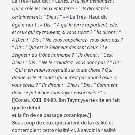
Le Très-Haut dit : «
Certes, si tu leur demandes : “
Qui a créé les cieux et la terre ? ” ils diront très
5
certainement : “ Dieu ! ”
»
Le Très- Haut dit
également : «
Dis : “ A qui la terre appartient- elle,
et ceux qui s’y trouvent, si vous savez ? ” Ils diront : “
A Dieu ! ” Dis : “ Ne vous rappellerez- vous donc pas ?
” Dis : “ Qui est le Seigneur des sept cieux ? Le
Seigneur du Trône immense ? ” Ils diront : “ C’est
Dieu ! ” Dis : “ Ne le craindrez- vous donc pas ? ” Dis :
“ Qui a en main la royauté sur toute chose ? Qui
donne asile et contre qui il n’est pas donné asile, si
vous savez ? ” Ils diront : “ Dieu ! ” Dis : “ Comment
donc se fait-il que vous soyez ensorcelés ?
” »
[[Coran, XXIII, 84-89. Ibn Taymiyya ne cite en fait
que le début
et la fin de ce passage coranique.]]
Beaucoup de ceux qui parlent de la réalité et
contemplent cette réalité-ci, à savoir la réalité