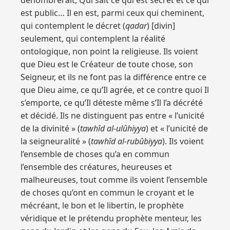
dénombrerait, Qui sait ce qui est secret et ce qui
est public… Il en est, parmi ceux qui cheminent,
qui contemplent le décret (
qadar
) [divin]
seulement, qui contemplent la réalité
ontologique, non point la religieuse. Ils voient
que Dieu est le Créateur de toute chose, son
Seigneur, et ils ne font pas la différence entre ce
que Dieu aime, ce qu’Il agrée, et ce contre quoi Il
s’emporte, ce qu’Il déteste même s’Il l’a décrété
et décidé. Ils ne distinguent pas entre « l’unicité
de la divinité » (
tawhîd al-ulûhiyya
) et « l’unicité de
la seigneuralité » (
tawhîd al-rubûbiyya
). Ils voient
l’ensemble de choses qu’a en commun
l’ensemble des créatures, heureuses et
malheureuses, tout comme ils voient l’ensemble
de choses qu’ont en commun le croyant et le
mécréant, le bon et le libertin, le prophète
véridique et le prétendu prophète menteur, les