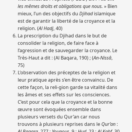
les mêmes droits et obligations que nous.
» Bien
mieux, l’un des objectifs du
Djihad
islamique
est de garantir la liberté de la croyance et la
religion. (
Al Hadj
, 40)
La prescription du Djihad dans le but de
consolider la religion, de faire face à
l’agression et de sauvegarder la croyance. Le
Très-Haut a dit : (Al Baqara, 190) ; (
An-Nissâ
,
75)
L’observation des préceptes de la religion et
leur pratique après s’en être convaincu. De
cette façon, la reli-gion garde sa vitalité dans
les âmes et ses effets sur les consciences.
C’est pour cela que la croyance et la bonne
œuvre sont évoquées ensemble dans
plusieurs versets du Qur’an car nous
trouvons à plusieurs reprises dans le
Qur’an
:
Al Baqara
, 277 ;
Younous
, 9 ;
Hud
, 23 ;
Al Kahf
, 30