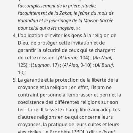
l’accomplissement de la prière rituelle,
l’acquittement de la
Zakat
, le jeûne du mois de
Ramadan et le pèlerinage de la Maison Sacrée
pour celui qui a les moyens.
»;
L’obligation d’inviter les gens à la religion de
Dieu, de protéger cette invitation et de
garantir la sécurité de ceux qui se chargent
de cette mission :
(Al Imran
, 104) ; (
An-Nahl
,
125) ; (
Luqman
, 17) ; (
Al Alaq
, 9-10) ; (
Al Buruj
,
10);
La garantie et la protection de la liberté de la
croyance et la religion ; en effet, l’Islam ne
contraint personne à l’embrasser et permet la
coexistence des différentes religions sur son
territoire. Il laisse le champ libre aux adep-tes
d’autres religions en ce qui concerne leurs
croyances, la pratique de leurs cultes et leurs
vies civiles. Le Prophète (PBDL ) dit : «
Ils ont