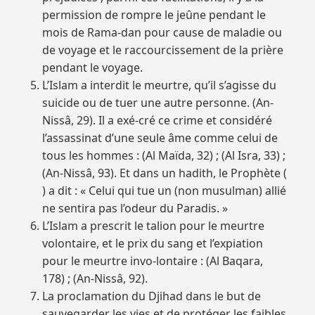
permission de rompre le jeûne pendant le
mois de Rama-dan pour cause de maladie ou
de voyage et le raccourcissement de la prière
pendant le voyage.
L’Islam a interdit le meurtre, qu’il s’agisse du
suicide ou de tuer une autre personne. (An-
Nissâ, 29). Il a exé-cré ce crime et considéré
l’assassinat d’une seule âme comme celui de
tous les hommes : (Al Maïda, 32) ; (Al Isra, 33) ;
(An-Nissâ, 93). Et dans un hadith, le Prophète (
) a dit : « Celui qui tue un (non musulman) allié
ne sentira pas l’odeur du Paradis. »
L’Islam a prescrit le talion pour le meurtre
volontaire, et le prix du sang et l’expiation
pour le meurtre invo-lontaire : (Al Baqara,
178) ; (An-Nissâ, 92).
La proclamation du Djihad dans le but de
sauvegarder les vies et de protéger les faibles