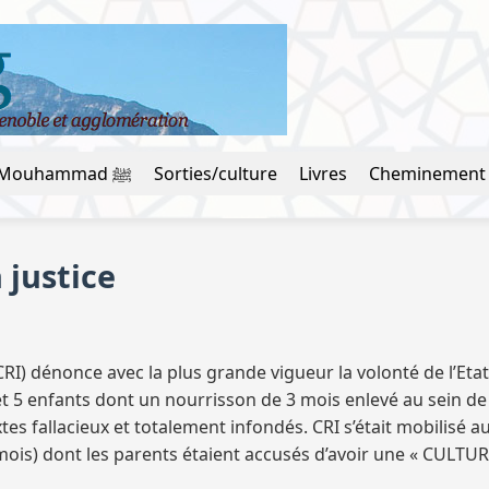
La vie du prophète Mouhammad ﷺ
Sorties/culture
Livres
Cheminement
 justice
RI) dénonce avec la plus grande vigueur la volonté de l’Etat
 et 5 enfants dont un nourrisson de 3 mois enlevé au sein d
tes fallacieux et totalement infondés. CRI s’était mobilisé 
mois) dont les parents étaient accusés d’avoir une « CULTU