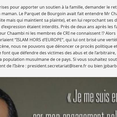
eprises pour apporter un soutien à la famille, demander le r
 sa maman. Le Parquet de Bourgoin avait fait entendre Mr 
oite mais qui maintient sa plainte), et en lui reprochant ses
t d’expression étaient interdits. Près de deux ans après les 
ieur Chaambi ni les membres de CRI ne connaissent !? Alors 
urlaient “ISLAM HORS d’EUROPE”, qui lui ont brisé une vertèb
cène, nous ne pouvons que dénoncer ce procès politique et l
e font que défendre des victimes des abus et de l’arbitraire
la population musulmane de ce pays. Si vous souhaitez soute
t de l’Isère : president.secretariat@isere.fr ou bien jpbar