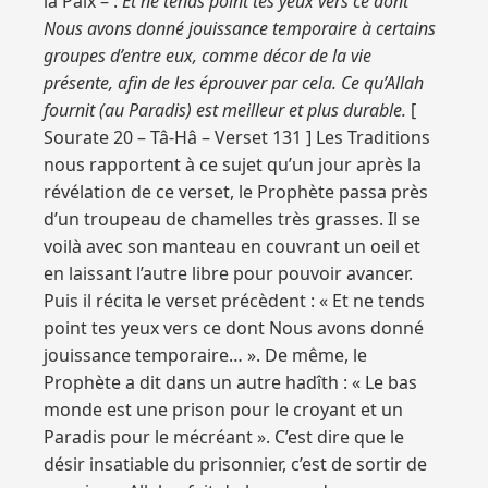
la Paix – :
Et ne tends point tes yeux vers ce dont
Nous avons donné jouissance temporaire à certains
groupes d’entre eux, comme décor de la vie
présente, afin de les éprouver par cela. Ce qu’Allah
fournit (au Paradis) est meilleur et plus durable.
[
Sourate 20 – Tâ-Hâ – Verset 131 ] Les Traditions
nous rapportent à ce sujet qu’un jour après la
révélation de ce verset, le Prophète passa près
d’un troupeau de chamelles très grasses. Il se
voilà avec son manteau en couvrant un oeil et
en laissant l’autre libre pour pouvoir avancer.
Puis il récita le verset précèdent : « Et ne tends
point tes yeux vers ce dont Nous avons donné
jouissance temporaire… ». De même, le
Prophète a dit dans un autre hadîth : « Le bas
monde est une prison pour le croyant et un
Paradis pour le mécréant ». C’est dire que le
désir insatiable du prisonnier, c’est de sortir de