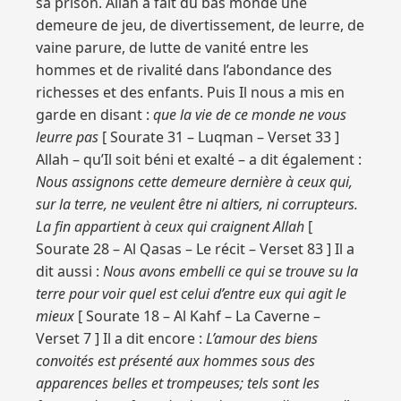
sa prison. Allah a fait du bas monde une
demeure de jeu, de divertissement, de leurre, de
vaine parure, de lutte de vanité entre les
hommes et de rivalité dans l’abondance des
richesses et des enfants. Puis Il nous a mis en
garde en disant :
que la vie de ce monde ne vous
leurre pas
[ Sourate 31 – Luqman – Verset 33 ]
Allah – qu’Il soit béni et exalté – a dit également :
Nous assignons cette demeure dernière à ceux qui,
sur la terre, ne veulent être ni altiers, ni corrupteurs.
La fin appartient à ceux qui craignent Allah
[
Sourate 28 – Al Qasas – Le récit – Verset 83 ] Il a
dit aussi :
Nous avons embelli ce qui se trouve su la
terre pour voir quel est celui d’entre eux qui agit le
mieux
[ Sourate 18 – Al Kahf – La Caverne –
Verset 7 ] Il a dit encore :
L’amour des biens
convoités est présenté aux hommes sous des
apparences belles et trompeuses; tels sont les