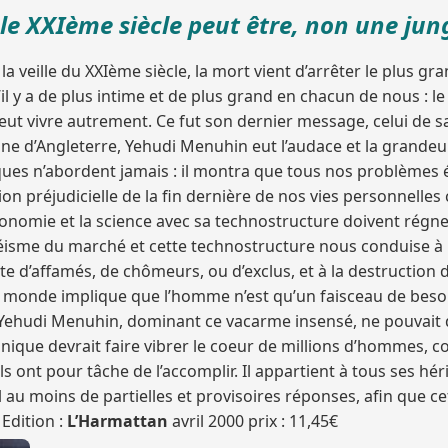
, le XXIème siècle peut être, non une j
la veille du XXIème siècle, la mort vient d’arrêter le plus
il y a de plus intime et de plus grand en chacun de nous : le d
 peut vivre autrement. Ce fut son dernier message, celui de 
ne d’Angleterre, Yehudi Menuhin eut l’audace et la grandeur
es n’abordent jamais : il montra que tous nos problèmes 
stion préjudicielle de la fin dernière de nos vies personne
conomie et la science avec sa technostructure doivent régne
théisme du marché et cette technostructure nous conduise à 
nte d’affamés, de chômeurs, ou d’exclus, et à la destruction
u monde implique que l’homme n’est qu’un faisceau de besoin
e Yehudi Menuhin, dominant ce vacarme insensé, ne pouvait
que devrait faire vibrer le coeur de millions d’hommes, com
s ont pour tâche de l’accomplir. Il appartient à tous ses hérit
 au moins de partielles et provisoires réponses, afin que ce
»
Edition :
L’Harmattan
avril 2000 prix : 11,45€