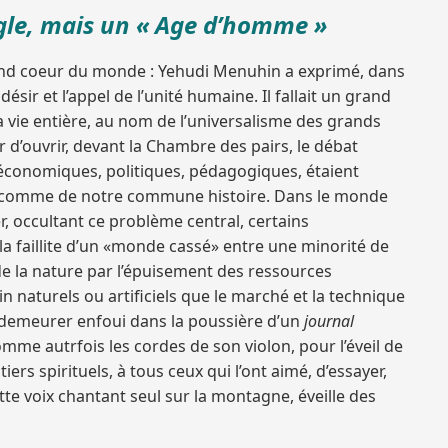
ungle, mais un « Age d’homme »
 grand coeur du monde : Yehudi Menuhin a exprimé, dans
ésir et l’appel de l’unité humaine. Il fallait un grand
sa vie entière, au nom de l’universalisme des grands
 d’ouvrir, devant la Chambre des pairs, le débat
économiques, politiques, pédagogiques, étaient
lles comme de notre commune histoire. Dans le monde
r, occultant ce problème central, certains
la faillite d’un «monde cassé» entre une minorité de
 de la nature par l’épuisement des ressources
 naturels ou artificiels que le marché et la technique
 demeurer enfoui dans la poussière d’un
journal
me autrfois les cordes de son violon, pour l’éveil de
iers spirituels, à tous ceux qui l’ont aimé, d’essayer,
tte voix chantant seul sur la montagne, éveille des