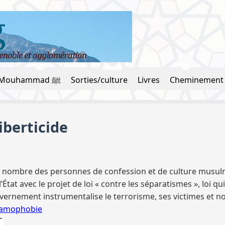
La vie du prophète Mouhammad ﷺ
Sorties/culture
Livres
Cheminement
iberticide
 nombre des personnes de confession et de culture musulma
tat avec le projet de loi « contre les séparatismes », loi qui
uvernement instrumentalise le terrorisme, ses victimes et
lamophobie