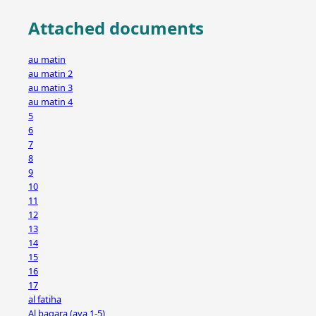
Attached documents
au matin
au matin 2
au matin 3
au matin 4
5
6
7
8
9
10
11
12
13
14
15
16
17
al fatiha
Al baqara (aya 1-5)