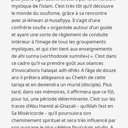
mystique de l’islam. C’est très tôt qu’il découvre
le monde du soufisme, grâce à sa rencontre
avec al-ikhwan al-husafiyya. Il s’agit d’une
confrérie soufie « organisée autour d’un guide
et ayant une sorte de règlement de conduite
intérieur à l’image de tous les groupements
mystiques, et qui s’en tient aux enseignements
de ahl sunna («orthodoxie sunnite») ». C’est dans
ce cadre qu’il va prendre goût aux séances
d’invocations halaqat adh-dhikr. A l’âge de douze
ans il prêtera allégeance au Cheikh de cette
tariqa et en deviendra un murid (disciple). Plus
tard, dans ses mémoires, il affirmera que ce fût,
pour lui, une période déterminante. C’est sur les
traces d’Abu Hamid al-Ghazali – qu’Allah l’est en
Sa Miséricorde – qu’il poursuivra son
cheminement spirituel et sera très influencé par
son ouvrage le plus célèbre Ihya’ulum ad-din. A