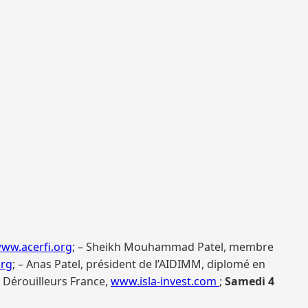
ww.acerfi.org
; – Sheikh Mouhammad Patel, membre
org
; – Anas Patel, président de l’AIDIMM, diplomé en
s Dérouilleurs France,
www.isla-invest.com
;
Samedi 4