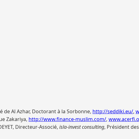
é de Al Azhar, Doctorant à la Sorbonne,
http://seddiki.eu/
,
w
que Zakariya,
http://www.finance-muslim.com/
,
www.acerfi.
DEYET, Directeur-Associé,
isla-invest consulting
, Président de