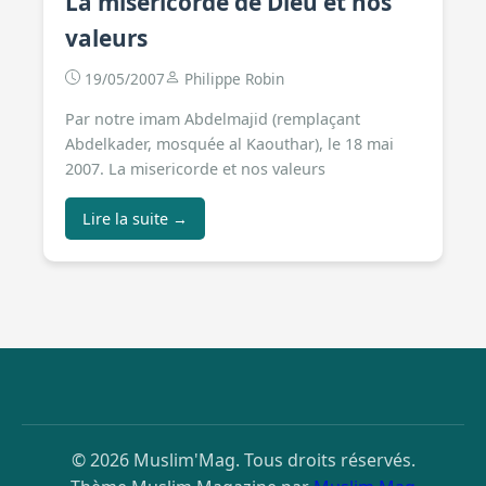
La misericorde de Dieu et nos
valeurs
19/05/2007
Philippe Robin
Par notre imam Abdelmajid (remplaçant
Abdelkader, mosquée al Kaouthar), le 18 mai
2007. La misericorde et nos valeurs
Lire la suite →
© 2026 Muslim'Mag. Tous droits réservés.