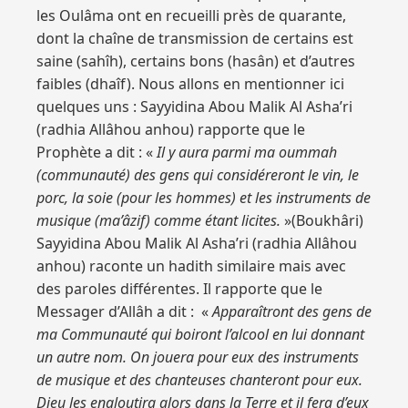
les Oulâma ont en recueilli près de quarante,
dont la chaîne de transmission de certains est
saine (sahîh), certains bons (hasân) et d’autres
faibles (dhaîf). Nous allons en mentionner ici
quelques uns : Sayyidina Abou Malik Al Asha’ri
(radhia Allâhou anhou) rapporte que le
Prophète a dit : «
Il y aura parmi ma oummah
(communauté) des gens qui considéreront le vin, le
porc, la soie (pour les hommes) et les instruments de
musique (ma’âzif) comme étant licites.
»(Boukhâri)
Sayyidina Abou Malik Al Asha’ri (radhia Allâhou
anhou) raconte un hadith similaire mais avec
des paroles différentes. Il rapporte que le
Messager d’Allâh a dit : «
Apparaîtront des gens de
ma Communauté qui boiront l’alcool en lui donnant
un autre nom. On jouera pour eux des instruments
de musique et des chanteuses chanteront pour eux.
Dieu les engloutira alors dans la Terre et il fera d’eux