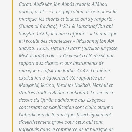
Coran, Abd’Allâh Ibn Abbâs (radhia Allâhou
anhou) a dit : «
La signification de ce mot est la
musique, les chants et tout ce qui s’y rapporte
»
(Sunan al-Bayhaqi, 1:221 & Musannaf Ibn abi
Shayba, 132:5) Il a aussi affirmé : «
La musique
et l’écoute des chanteuses
» (Musannaf Ibn Abi
Shayba, 132:5) Hasan Al Basri (qu’Allâh lui fasse
Miséricorde) a dit : «
Ce verset a été révélé par
rapport aux chants et aux instruments de
musique
» (Tafsir ibn Kathir 3:442) La même
explication a également été rapportée par
Moujahid, Ikrima, Ibrahim Nakha’i, Makhul et
d’autres (radhia Allâhou anhoum). Le verset ci-
dessus du Qûrân additionné aux Exégèses
concernant sa signification sont clairs quant à
l’interdiction de la musique. Il sert également
d’avertissement grave pour ceux qui sont
impliqués dans le commerce de la musique de