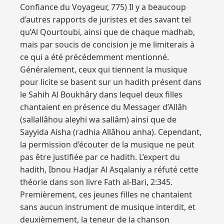
Confiance du Voyageur, 775) Il y a beaucoup
d’autres rapports de juristes et des savant tel
qu’Al Qourtoubi, ainsi que de chaque madhab,
mais par soucis de concision je me limiterais à
ce qui a été précédemment mentionné.
Généralement, ceux qui tiennent la musique
pour licite se basent sur un hadith présent dans
le Sahih Al Boukhâry dans lequel deux filles
chantaient en présence du Messager d’Allâh
(sallallâhou aleyhi wa sallâm) ainsi que de
Sayyida Aisha (radhia Allâhou anha). Cependant,
la permission d’écouter de la musique ne peut
pas être justifiée par ce hadith. L’expert du
hadith, Ibnou Hadjar Al Asqalaniy a réfuté cette
théorie dans son livre Fath al-Bari, 2:345.
Premièrement, ces jeunes filles ne chantaient
sans aucun instrument de musique interdit, et
deuxièmement, la teneur de la chanson