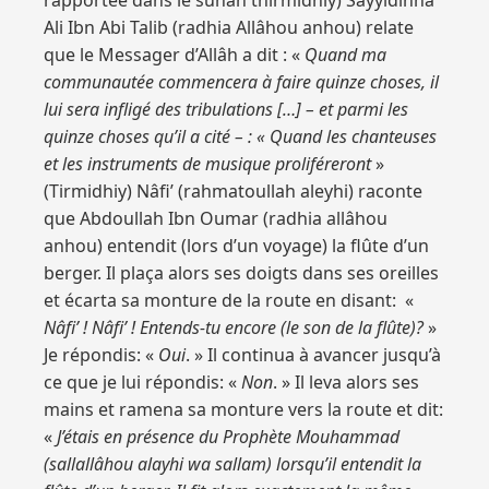
rapportée dans le sunan thirmidhiy) Sayyidinna
Ali Ibn Abi Talib (radhia Allâhou anhou) relate
que le Messager d’Allâh a dit : «
Quand ma
communautée commencera à faire quinze choses, il
lui sera infligé des tribulations […] – et parmi les
quinze choses qu’il a cité – : « Quand les chanteuses
et les instruments de musique proliféreront
»
(Tirmidhiy) Nâfi’ (rahmatoullah aleyhi) raconte
que Abdoullah Ibn Oumar (radhia allâhou
anhou) entendit (lors d’un voyage) la flûte d’un
berger. Il plaça alors ses doigts dans ses oreilles
et écarta sa monture de la route en disant: «
Nâfi’ ! Nâfi’ ! Entends-tu encore (le son de la flûte)?
»
Je répondis: «
Oui
. » Il continua à avancer jusqu’à
ce que je lui répondis: «
Non
. » Il leva alors ses
mains et ramena sa monture vers la route et dit:
«
J’étais en présence du Prophète Mouhammad
(sallallâhou alayhi wa sallam) lorsqu’il entendit la