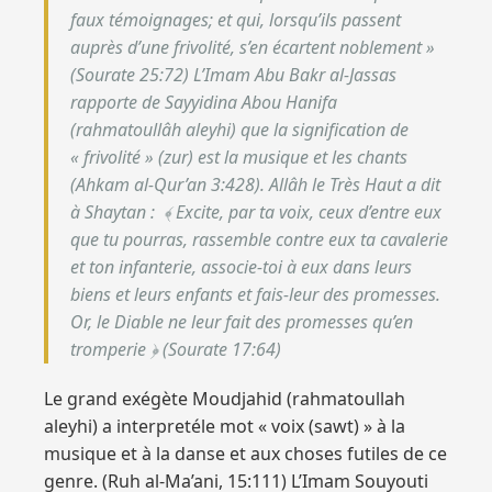
faux témoignages; et qui, lorsqu’ils passent
auprès d’une frivolité, s’en écartent noblement »
(Sourate 25:72)
L’Imam Abu Bakr al-Jassas
rapporte de Sayyidina Abou Hanifa
(rahmatoullâh aleyhi) que la signification de
« frivolité » (zur) est la musique et les chants
(Ahkam al-Qur’an 3:428).
Allâh le Très Haut a dit
à Shaytan : ﴾ Excite, par ta voix, ceux d’entre eux
que tu pourras, rassemble contre eux ta cavalerie
et ton infanterie, associe-toi à eux dans leurs
biens et leurs enfants et fais-leur des promesses.
Or, le Diable ne leur fait des promesses qu’en
tromperie ﴿ (Sourate 17:64)
Le grand exégète Moudjahid (rahmatoullah
aleyhi) a interpretéle mot « voix (sawt) » à la
musique et à la danse et aux choses futiles de ce
genre. (Ruh al-Ma’ani, 15:111) L’Imam Souyouti