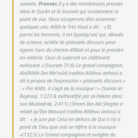
savants.
Preuves
Il y a des nombreuses preuves
dans le Qurân et la Sounnâ qui soutiennent ce
point de vue. Nous essayerons d’en examiner
quelques uns:
Allâh le Très Haut a dit : ﴾ Et,
parmi les hommes, il est [quelqu’un] qui, dénués
de science, achète de plaisants discours pour
égarer hors du chemin d’Allah et pour le prendre
en raillerie. Ceux-là subiront un châtiment
avilissant ﴿ (Sourate 31:6)
Le grand compagnon,
Abd’Allâh Ibn Ma’soûd (radhia Allâhou anhou) a
dit à propos de l’expression « plaisants discours »
: «
Par Allâh, il s’agit de la musique !
» (Sunan al-
Bayhaqi, 1:223 & authentifié par al-Hakim dans
son Mustadrak, 2:411) L’Imam Ibn Abi Shayba a
relaté qu’Ibn Masoud (radhia Allâhou anhou) a
dit : «
Je jure par Celui en dehors de Qui il n’y a
point de Dieu que cela se réfère à la musique
»(132:5) Le Grand compagnon et exégète du