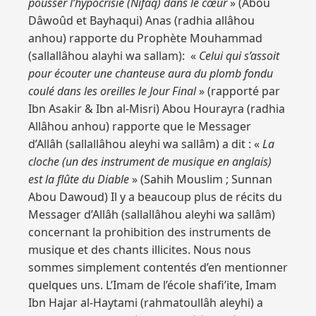
pousser l’hypocrisie (Nifâq) dans le cœur
» (Abou
Dâwoûd et Bayhaqui) Anas (radhia allâhou
anhou) rapporte du Prophète Mouhammad
(sallallâhou alayhi wa sallam): «
Celui qui s’assoit
pour écouter une chanteuse aura du plomb fondu
coulé dans les oreilles le Jour Final
» (rapporté par
Ibn Asakir & Ibn al-Misri) Abou Hourayra (radhia
Allâhou anhou) rapporte que le Messager
d’Allâh (sallallâhou aleyhi wa sallâm) a dit : «
La
cloche (un des instrument de musique en anglais)
est la flûte du Diable
» (Sahih Mouslim ; Sunnan
Abou Dawoud) Il y a beaucoup plus de récits du
Messager d’Allâh (sallallâhou aleyhi wa sallâm)
concernant la prohibition des instruments de
musique et des chants illicites. Nous nous
sommes simplement contentés d’en mentionner
quelques uns. L’Imam de l’école shafi’ite, Imam
Ibn Hajar al-Haytami (rahmatoullâh aleyhi) a