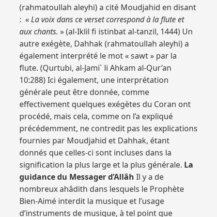
(rahmatoullah aleyhi) a cité Moudjahid en disant
: «
La voix dans ce verset correspond à la flute et
aux chants.
» (al-Iklil fi istinbat al-tanzil, 1444) Un
autre exégète, Dahhak (rahmatoullah aleyhi) a
également interprété le mot « sawt » par la
flute. (Qurtubi, al-Jami` li Ahkam al-Qur’an
10:288) Ici également, une interprétation
générale peut être donnée, comme
effectivement quelques exégètes du Coran ont
procédé, mais cela, comme on l’a expliqué
précédemment, ne contredit pas les explications
fournies par Moudjahid et Dahhak, étant
donnés que celles-ci sont incluses dans la
signification la plus large et la plus générale.
La
guidance du Messager d’Allâh
Il y a de
nombreux ahâdith dans lesquels le Prophète
Bien-Aimé interdit la musique et l’usage
d’instruments de musique, à tel point que