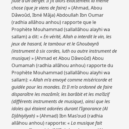
flûte d’un berger. Il fit alors exactement la même
chose (que je viens de faire)
» (Ahmad, Abou
Dâwoûd, Ibné Mâja) Abdoullah Ibn Oumar
(radhia allâhou anhou) rapporte que le
Prophète Mouhammad (sallallâhou alayhi wa
sallam) a dit: «
En vérité, Allah a interdit le vin, les
jeux de hasard, le tambour et le Ghoubayrâ
(instrument à six cordes, luth ou autre instrument de
musique)
» (Ahmad et Abou Dâwoûd) Abou
Oumamah (radhia allâhou anhou) rapporte du
Prophète Mouhammad (sallallâhou alayhi wa
sallam): «
Allah m’a envoyé comme miséricorde et
guidée pour les mondes. Et Il m’a ordonné de faire
disparaître les mazâmîr, les barâbit et les ma’âzif
(différents instruments de musique), ainsi que les
idoles qui étaient adorées durant l’Ignorance (Al
Djâhiyliyah)
» (Ahmad) Ibn Mas’oud (radhia
allâhou anhou) rapporte: «
La musique fait