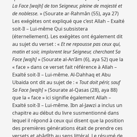
La Face [wajh] de ton Seigneur, pleine de majesté et
de noblesse.
» (Sourate ar-Rahmân (55), aya 27)
Les exégètes ont expliqué que c’est Allah – Exalté
soit-Il – Lui-même Qui subsistera
(éternellement). Les exégètes ont également dit
au sujet du verset : «
Et ne repousse pas ceux qui,
matin et soir, implorent leur Seigneur, cherchant Sa
Face [wajh]
» (Sourate al-An’âm (6), aya 52) que la
« face » dans ce verset fait référence à Allah –
Exalté soit-Il – Lui-même. Al-Dahhaq et Abu
Ubaida ont dit au sujet de : «
Tout doit périr, sauf
Sa Face [wajh]
» (Sourate al-Qasas (28), aya 88)
que la « face » ici signifie également Allah –
Exalté soit-Il – Lui-même. Ibn al-Jawzi a inclus un
chapitre au début du livre susmentionné dans
lequel il répond à ceux qui disent que la position
des premières générations était de prendre ces
versets et ahâdîth au sens littéral. Le résumé de