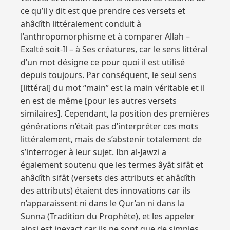
ce qu’il y dit est que prendre ces versets et
ahâdîth littéralement conduit à
l’anthropomorphisme et à comparer Allah –
Exalté soit-Il – à Ses créatures, car le sens littéral
d’un mot désigne ce pour quoi il est utilisé
depuis toujours. Par conséquent, le seul sens
[littéral] du mot “main” est la main véritable et il
en est de même [pour les autres versets
similaires]. Cependant, la position des premières
générations n’était pas d’interpréter ces mots
littéralement, mais de s’abstenir totalement de
s’interroger à leur sujet. Ibn al-Jawzi a
également soutenu que les termes âyât sifât et
ahâdîth sifât (versets des attributs et ahâdîth
des attributs) étaient des innovations car ils
n’apparaissent ni dans le Qur’an ni dans la
Sunna (Tradition du Prophète), et les appeler
ainsi est inexact car ils ne sont que de simples