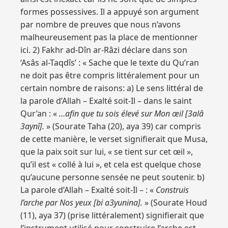
formes possessives. Il a appuyé son argument
par nombre de preuves que nous n’avons
malheureusement pas la place de mentionner
ici. 2) Fakhr ad-Dîn ar-Râzi déclare dans son
‘Asâs al-Taqdîs’ : « Sache que le texte du Qu’ran
ne doit pas être compris littéralement pour un
certain nombre de raisons: a) Le sens littéral de
la parole d’Allah – Exalté soit-Il – dans le saint
Qur’an : «
…afin que tu sois élevé sur Mon œil [3alâ
3aynî].
» (Sourate Taha (20), aya 39) car compris
de cette manière, le verset signifierait que Musa,
que la paix soit sur lui, « se tient sur cet œil »,
qu’il est « collé à lui », et cela est quelque chose
qu’aucune personne sensée ne peut soutenir. b)
La parole d’Allah – Exalté soit-Il – : «
Construis
l’arche par Nos yeux [bi a3yunina].
» (Sourate Houd
(11), aya 37) (prise littéralement) signifierait que