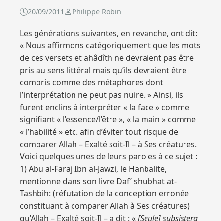
20/09/2011
Philippe Robin
Les générations suivantes, en revanche, ont dit:
« Nous affirmons catégoriquement que les mots
de ces versets et ahâdîth ne devraient pas être
pris au sens littéral mais qu’ils devraient être
compris comme des métaphores dont
l’interprétation ne peut pas nuire. » Ainsi, ils
furent enclins à interpréter « la face » comme
signifiant « l’essence/l’être », « la main » comme
« l’habilité » etc. afin d’éviter tout risque de
comparer Allah – Exalté soit-Il – à Ses créatures.
Voici quelques unes de leurs paroles à ce sujet :
1) Abu al-Faraj Ibn al-Jawzi, le Hanbalite,
mentionne dans son livre Daf’ shubhat at-
Tashbih: (réfutation de la conception erronée
constituant à comparer Allah à Ses créatures)
qu’Allah – Exalté soit-Il – a dit : «
[Seule] subsistera