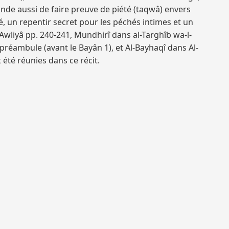
ande aussi de faire preuve de piété (taqwâ) envers
é, un repentir secret pour les péchés intimes et un
Awliyâ pp. 240-241, Mundhirî dans al-Targhîb wa-l-
préambule (avant le Bayân 1), et Al-Bayhaqî dans Al-
été réunies dans ce récit.