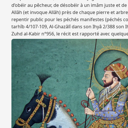
d’obéir au pêcheur, de désobéir à un imâm juste et de
Allâh (et invoque Allâh) près de chaque pierre et arbr
repentir public pour les péchés manifestes (péchés co
tarhîb 4/107-109, Al-Ghazâlî dans son Ihyâ 2/388 son I
Zuhd al-Kabir n°956, le récit est rapporté avec quelq