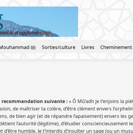
La vie du prophète Mouhammad ﷺ
Sorties/culture
Livres
Cheminement
t la recommandation suivante :
« Ô Mû’adh je t’enjoins la pié
voisin, de maîtriser ta colère, d’être clément envers l’orphe
s, de bien agir (et de répandre l’apaisement) envers les gens
i détient l’autorité (légitime), d’étudier consciencieusement
r et d’être humble. Je t’interdis d’insulter un sage (ou u