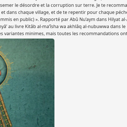
 semer le désordre et la corruption sur terre. Je te recomm
e et dans chaque village, et de te repentir pour chaque péch
mmis en public) ». Rapporté par Abû Nu’aym dans Hilyat al-
hyâ’ au livre Kitâb al-ma’îsha wa akhlâq al-nubuwwa dans le 
ues variantes minimes, mais toutes les recommandations ont 