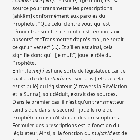
connaissance [‘ilm].
” Ensuite, il [le muftî] est sa
source pour transmettre les prescriptions
[ahkâm] conformément aux paroles du
Prophète : “Que celui d’entre vous qui est
témoin transmette [ce dont il est témoin] aux
absents” et “Transmettez d’après moi, ne serait-
ce qu’un verset” […]. Et s’il en est ainsi, cela
signifie donc qu’il [le muftî] joue le rôle du
Prophète.
Enfin, le
muftî
est une sorte de législateur, car ce
qu’il porte de la
sharî‘a
est soit pris [tel que cela
est stipulé] du législateur [à travers la Révélation
et la Sunna], soit déduit, extrait des sources.
Dans le premier cas, il n’est qu’un transmetteur,
tandis que dans le second il joue le rôle du
Prophète en ce qu’il stipule des prescriptions.
Formuler des prescriptions est la fonction du
législateur. Ainsi, si la fonction du
mujtahid
est de