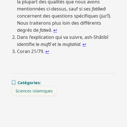
la plupart des qualités que nous avons
mentionnées ci-dessus, sauf si ses
fatâwâ
concernent des questions spécifiques (
juz’î
).
Nous traiterons plus loin des différents
degrés de
fatwâ
.
↩︎
Dans l’explication qui va suivre, ash-Shâtibî
identifie le
muftî
et le
mujtahid
.
↩︎
Coran 21/79.
↩︎
Catégories:
Sciences islamiques