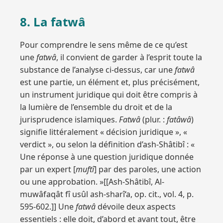
8. La fatwâ
Pour comprendre le sens même de ce qu’est
une
fatwâ
, il convient de garder à l’esprit toute la
substance de l’analyse ci-dessus, car une
fatwâ
est une partie, un élément et, plus précisément,
un instrument juridique qui doit être compris à
la lumière de l’ensemble du droit et de la
jurisprudence islamiques.
Fatwâ
(plur. :
fatâwâ
)
signifie littéralement « décision juridique », «
verdict », ou selon la définition d’ash-Shâtibî : «
Une réponse à une question juridique donnée
par un expert [
muftî
] par des paroles, une action
ou une approbation. »[[Ash-Shâtibî, Al-
muwâfaqât fî usûl ash-sharî‘a, op. cit., vol. 4, p.
595-602.]] Une
fatwâ
dévoile deux aspects
essentiels : elle doit, d’abord et avant tout, être