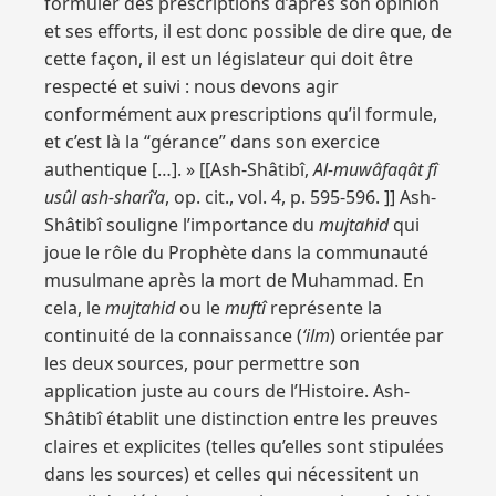
formuler des prescriptions d’après son opinion
et ses efforts, il est donc possible de dire que, de
cette façon, il est un législateur qui doit être
respecté et suivi : nous devons agir
conformément aux prescriptions qu’il formule,
et c’est là la “gérance” dans son exercice
authentique […]. » [[Ash-Shâtibî,
Al-muwâfaqât fî
usûl ash-sharî‘a
, op. cit., vol. 4, p. 595-596. ]] Ash-
Shâtibî souligne l’importance du
mujtahid
qui
joue le rôle du Prophète dans la communauté
musulmane après la mort de Muhammad. En
cela, le
mujtahid
ou le
muftî
représente la
continuité de la connaissance (
‘ilm
) orientée par
les deux sources, pour permettre son
application juste au cours de l’Histoire. Ash-
Shâtibî établit une distinction entre les preuves
claires et explicites (telles qu’elles sont stipulées
dans les sources) et celles qui nécessitent un