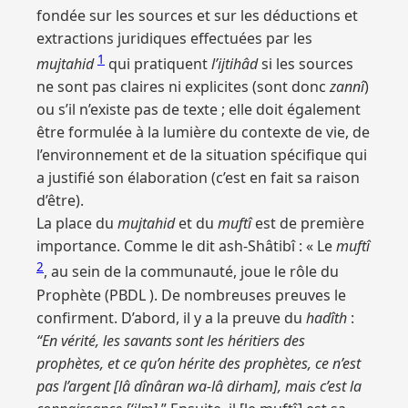
fondée sur les sources et sur les déductions et
extractions juridiques effectuées par les
1
mujtahid
qui pratiquent
l’ijtihâd
si les sources
ne sont pas claires ni explicites (sont donc
zannî
)
ou s’il n’existe pas de texte ; elle doit également
être formulée à la lumière du contexte de vie, de
l’environnement et de la situation spécifique qui
a justifié son élaboration (c’est en fait sa raison
d’être).
La place du
mujtahid
et du
muftî
est de première
importance. Comme le dit ash-Shâtibî : « Le
muftî
2
, au sein de la communauté, joue le rôle du
Prophète (PBDL ). De nombreuses preuves le
confirment. D’abord, il y a la preuve du
hadîth
:
“En vérité, les savants sont les héritiers des
prophètes, et ce qu’on hérite des prophètes, ce n’est
pas l’argent [lâ dînâran wa-lâ dirham], mais c’est la