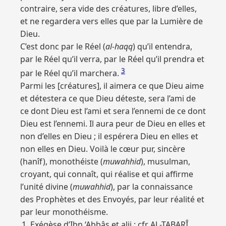
contraire, sera vide des créatures, libre d’elles,
et ne regardera vers elles que par la Lumière de
Dieu.
C’est donc par le Réel (
al-haqq
) qu’il entendra,
par le Réel qu’il verra, par le Réel qu’il prendra et
3
par le Réel qu’il marchera.
Parmi les [créatures], il aimera ce que Dieu aime
et détestera ce que Dieu déteste, sera l’ami de
ce dont Dieu est l’ami et sera l’ennemi de ce dont
Dieu est l’ennemi. Il aura peur de Dieu en elles et
non d’elles en Dieu ; il espérera Dieu en elles et
non elles en Dieu. Voilà le cœur pur, sincère
(hanîf), monothéiste (
muwahhid
), musulman,
croyant, qui connaît, qui réalise et qui affirme
l’unité divine (
muwahhid
), par la connaissance
des Prophètes et des Envoyés, par leur réalité et
par leur monothéisme.
Exégèse d’Ibn ‘Abbâs et alii ; cfr AL-TABARÎ,