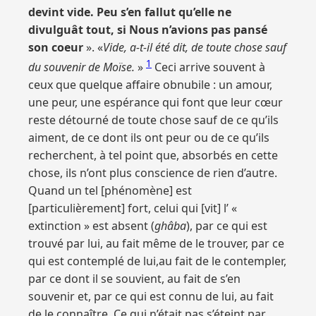
devint vide. Peu s’en fallut qu’elle ne
divulguât tout, si Nous n’avions pas pansé
son coeur
». «
Vide, a-t-il été dit, de toute chose sauf
1
du souvenir de Moïse.
»
Ceci arrive souvent à
ceux que quelque affaire obnubile : un amour,
une peur, une espérance qui font que leur cœur
reste détourné de toute chose sauf de ce qu’ils
aiment, de ce dont ils ont peur ou de ce qu’ils
recherchent, à tel point que, absorbés en cette
chose, ils n’ont plus conscience de rien d’autre.
Quand un tel [phénomène] est
[particulièrement] fort, celui qui [vit] l’ «
extinction » est absent (
ghâba
), par ce qui est
trouvé par lui, au fait même de le trouver, par ce
qui est contemplé de lui,au fait de le contempler,
par ce dont il se souvient, au fait de s’en
souvenir et, par ce qui est connu de lui, au fait
de le connaître. Ce qui n’était pas s’éteint par