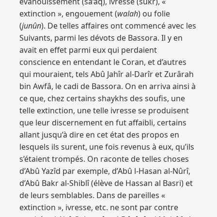
évanouissement (sa‘aq), ivresse (sukr), «
extinction », engouement (
walah
) ou folie
(
junûn
). De telles affaires ont commencé avec les
Suivants, parmi les dévots de Bassora. Il y en
avait en effet parmi eux qui perdaient
conscience en entendant le Coran, et d’autres
qui mouraient, tels Abû Jahîr al-Darîr et Zurârah
bin Awfâ, le cadi de Bassora. On en arriva ainsi à
ce que, chez certains shaykhs des soufis, une
telle extinction, une telle ivresse se produisent
que leur discernement en fut affaibli, certains
allant jusqu’à dire en cet état des propos en
lesquels ils surent, une fois revenus à eux, qu’ils
s’étaient trompés. On raconte de telles choses
d’Abû Yazîd par exemple, d’Abû l-Hasan al-Nûrî,
d’Abû Bakr al-Shiblî (élève de Hassan al Basri) et
de leurs semblables. Dans de pareilles «
extinction », ivresse, etc. ne sont par contre