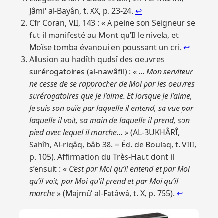
Jâmi‘ al-Bayân, t. XX, p. 23-24.
↩︎
Cfr Coran, VII, 143 : « A peine son Seigneur se
fut-il manifesté au Mont qu’Il le nivela, et
Moïse tomba évanoui en poussant un cri.
↩︎
Allusion au hadîth qudsî des oeuvres
surérogatoires (al-nawâfil) : «
… Mon serviteur
ne cesse de se rapprocher de Moi par les oeuvres
surérogatoires que Je l’aime. Et lorsque Je l’aime,
Je suis son ouïe par laquelle il entend, sa vue par
laquelle il voit, sa main de laquelle il prend, son
pied avec lequel il marche…
» (AL-BUKHÂRÎ,
Sahîh, Al-riqâq, bâb 38. = Éd. de Boulaq, t. VIII,
p. 105). Affirmation du Très-Haut dont il
s’ensuit : «
C’est par Moi qu’il entend et par Moi
qu’il voit, par Moi qu’il prend et par Moi qu’il
marche
» (Majmû‘ al-Fatâwâ, t. X, p. 755).
↩︎