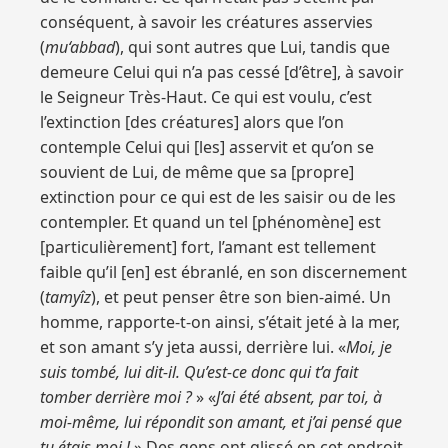
conséquent, à savoir les créatures asservies
(
mu‘abbad
), qui sont autres que Lui, tandis que
demeure Celui qui n’a pas cessé [d’être], à savoir
le Seigneur Très-Haut. Ce qui est voulu, c’est
l’extinction [des créatures] alors que l’on
contemple Celui qui [les] asservit et qu’on se
souvient de Lui, de même que sa [propre]
extinction pour ce qui est de les saisir ou de les
contempler. Et quand un tel [phénomène] est
[particulièrement] fort, l’amant est tellement
faible qu’il [en] est ébranlé, en son discernement
(
tamyîz
), et peut penser être son bien-aimé. Un
homme, rapporte-t-on ainsi, s’était jeté à la mer,
et son amant s’y jeta aussi, derrière lui. «
Moi, je
suis tombé, lui dit-il. Qu’est-ce donc qui t’a fait
tomber derrière moi ?
» «
J’ai été absent, par toi, à
moi-même, lui répondit son amant, et j’ai pensé que
tu étais moi !
» Des gens ont glissé en cet endroit