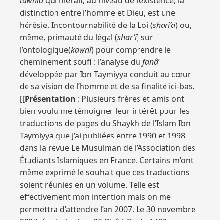
tawhîd
qui nierait, au niveau de l’existence, la
distinction entre l’homme et Dieu, est une
hérésie. Incontournabilité de la Loi (
sharî’a
) ou,
même, primauté du légal (
shar’î
) sur
l’ontologique(
kawnî
) pour comprendre le
cheminement soufi : l’analyse du
fanâ
’
développée par Ibn Taymiyya conduit au cœur
de sa vision de l’homme et de sa finalité ici-bas.
[[
Présentation
: Plusieurs frères et amis ont
bien voulu me témoigner leur intérêt pour les
traductions de pages du Shaykh de l’Islam Ibn
Taymiyya que j’ai publiées entre 1990 et 1998
dans la revue Le Musulman de l’Association des
Étudiants Islamiques en France. Certains m’ont
même exprimé le souhait que ces traductions
soient réunies en un volume. Telle est
effectivement mon intention mais on me
permettra d’attendre l’an 2007. Le 30 novembre