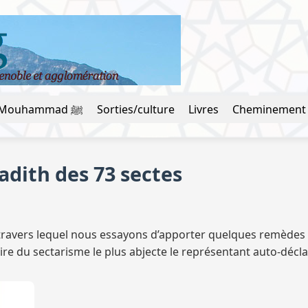
La vie du prophète Mouhammad ﷺ
Sorties/culture
Livres
Cheminement
adith des 73 sectes
 travers lequel nous essayons d’apporter quelques remèdes 
du sectarisme le plus abjecte le représentant auto-déclaré 