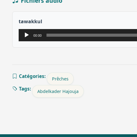
Fichiers audio
tawakkul
Lecteur
00:00
audio
Catégories:
Prêches
Tags:
Abdelkader Hajouja