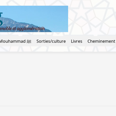
La vie du prophète Mouhammad ﷺ
Sorties/culture
Livres
Cheminement