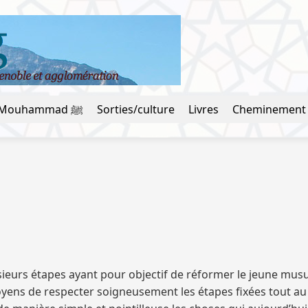
La vie du prophète Mouhammad ﷺ
Sorties/culture
Livres
Cheminement
usieurs étapes ayant pour objectif de réformer le jeune mus
ens de respecter soigneusement les étapes fixées tout au lon