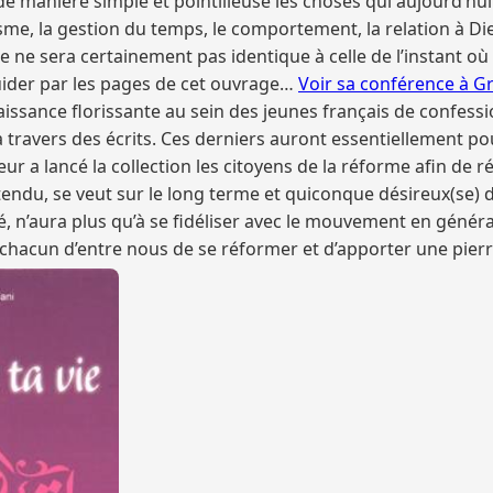
 manière simple et pointilleuse les choses qui aujourd’hui 
misme, la gestion du temps, le comportement, la relation à Di
 ne sera certainement pas identique à celle de l’instant où t
guider par les pages de cet ouvrage…
Voir sa conférence à G
sance florissante au sein des jeunes français de confess
à travers des écrits. Ces derniers auront essentiellement po
eur a lancé la collection les citoyens de la réforme afin de r
endu, se veut sur le long terme et quiconque désireux(se) 
n’aura plus qu’à se fidéliser avec le mouvement en général et
chacun d’entre nous de se réformer et d’apporter une pierre