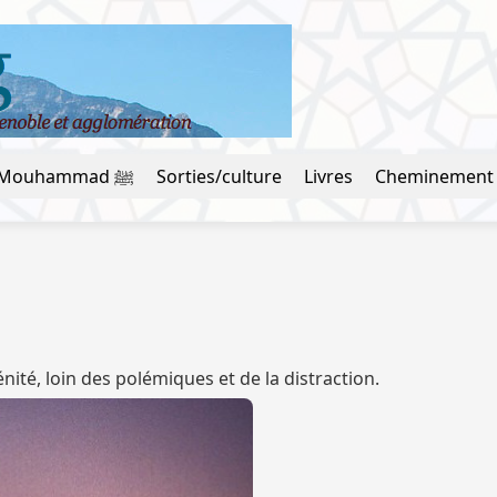
La vie du prophète Mouhammad ﷺ
Sorties/culture
Livres
Cheminement
ité, loin des polémiques et de la distraction.