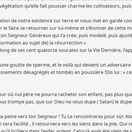
 végétation qu’elle fait pousser charme les cultivateurs, puis 
ication de notre existence sur terre et nous met en garde c
r le faire se retourner sur lui-même et s’étonner de cette m
r ton Seigneur Généreux qui t’a crée, puis modelé, puis ajust
ormation au sujet de) la résurrection »
long de ses cent quatorze sourates sur la Vie Dernière, l’a
une goutte de sperme, et le voilà qui devient un adversaire 
es ossements désagrégés et tombés en poussière !Dis lui : « ce
our où nul père ne pourra racheter son enfant, pas plus qu
vous trompe pas, que sur Dieu ne vous dupe ( Satan) le dupeu
peine vers ton Seigneur ! Tu Le rencontreras pour sûr. Alors
 sera facilité , il retournera vers les siens dans la joie. Qui
qu’il brûlera dans l’enfer ardent. Celui-là avait été plein d