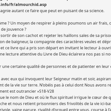
info/fr/almourchid.asp
ie autant ce faire que peut en puisant de sa science.
’âme ? Un moyen de respirer à pleins poumons un air frais, de
 de jouvence ?
t sortir de son cachot et rejeter les haillons sales de sa priso
on de baigneur, la compagnie des caractères veules et dépra
 et ce livre qui a pris son départ en invitant le lecteur à ou
Une lecture attentive du Livre de Dieu éclairera nos pas si no
r une certaine qualité de personnes et de patienter en leu
t) avec eux qui invoquent leur Seigneur matin et soir, aspira
ant de la vie sur terre. N’obéis pas à celui dont Nous avons
ment est outrancier »S18-V28
 le nom de Dieu et où le flux spirituel irrigue le cœur de 
e et nous retient prisonniers des frivolités de la vie ici-ba
ivole, vaine parure, rivalité d’orgueil entre vous, course à l