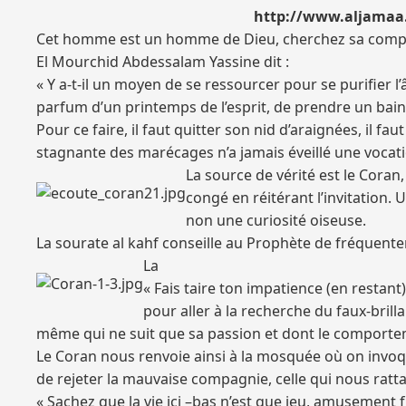
http://www.aljamaa.
Cet homme est un homme de Dieu, cherchez sa compagn
El Mourchid Abdessalam Yassine dit :
« Y a-t-il un moyen de se ressourcer pour se purifier l
parfum d’un printemps de l’esprit, de prendre un bain
Pour ce faire, il faut quitter son nid d’araignées, il fau
stagnante des marécages n’a jamais éveillé une vocati
La source de vérité est le Coran,
congé en réitérant l’invitation. 
non une curiosité oiseuse.
La sourate al kahf conseille au Prophète de fréquente
La
« Fais taire ton impatience (en restan
pour aller à la recherche du faux-brill
même qui ne suit que sa passion et dont le comporte
Le Coran nous renvoie ainsi à la mosquée où on invoque
de rejeter la mauvaise compagnie, celle qui nous rattach
« Sachez que la vie ici –bas n’est que jeu, amusement fr