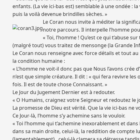
enfants. (La vie ici-bas est) semblable à une ondée : la
puis la voilà devenue brindilles sèches. »
Le Coran nous invite à méditer la signif
notre parcours. Il interpelle l’homme pou
« Toi, l’homme ! Qu’est ce qui t’abuse su
(malgré tout) vous traitez de mensonge (la Grande Inf
Le Coran nous renseigne avec force détails et tout au 
la condition humaine :
« L’homme ne voit-il donc pas que Nous l’avons crée d’
n’est que simple créature. Il dit : « qui fera revivre l
fois. Il est de toute chose Connaissant. »
Le Jour du Jugement Dernier est à redouter.
« O Humains, craignez votre Seigneur et redoutez le j
La promesse de Dieu est vérité. Que la vie ici-bas ne 
Ce Jour-là, l’homme s’y achemine sans le vouloir.
« Toi l’homme qui t’achemine inexorablement et dans la 
dans sa main droite, celui-là, la reddition de compte lui
(lamentablement) , celui-là clamera sa détresse tandis 