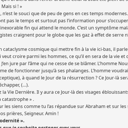
 Mais si ! »
e, n’est le souci que de peu de gens en ces temps modernes.
t pas le temps et surtout pas l’information pour s’occuper
inexorable fin qui attend le monde. C’est un symptôme mala
stes craignent pour le globe que les gaz à effet de serre n’
cataclysme cosmique qui mettre fin à la vie ici-bas, il parle 
i veut croire parmi les hommes, ce qu’il en sera de la vie et 
on. J’en jure par l’âme qui ne cesse de se blâmer. L’homme No
ême de fonctionner jusqu’à ses phalanges. L’homme voudrai
ceptique), à quand le Jour de la résurrection ? Ce Jour-là sera
réchapper, (…).
ez la Vie Dernière. Il y aura ce Jour-là des visages éblouissa
 catastrophe » .
 les siens comme tu l’as répandue sur Abraham et sur les
os prières, Seigneur. Amin !
odernité ».
es que je souhaite partager avec vous.