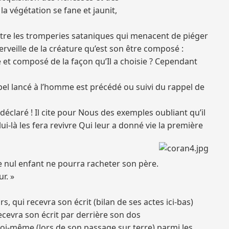
la végétation se fane et jaunit,
ontre les tromperies sataniques qui menacent de piéger
erveille de la créature qu’est son être composé :
é et composé de la façon qu’Il a choisie ? Cependant
ppel lancé à l’homme est précédé ou suivi du rappel de
déclaré ! Il cite pour Nous des exemples oubliant qu’il
lui-là les fera revivre Qui leur a donné vie la première
e nul enfant ne pourra racheter son père.
r. »
, qui recevra son écrit (bilan de ses actes ici-bas)
 recevra son écrit par derrière son dos
e soi-même (lors de son passage sur terre) parmi les