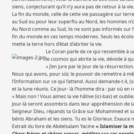
siens, conjecturant qu’il n’y aura pas de retour à la vie.
La fin du monde, celle de cette vie passagère sur terr
au Sud ou pour leur superflu au Nord, les hommes n’on
Au Nord comme au Sud, ils ne sont pas informés sur l’
fin du monde en ces temps modernes. Seuls les écologi
mette la terre hors d’état d’abriter la vie.
Le Coran parle de ce qui ressemble à un 
le cosmos qui abrite la vie, dévoile à qu
« J’en jure par le Jour de la résurrecti
Nous qui avons, pour sûr, le pouvoir de remettre à m
l’Information sur ce qui l’attend. Aussi demande-t-il, (s
et la lune réunis. Ce Jour- là l’homme dira : par où en 
« Mais non ! Vous aimez la vie hâtive (ici-bas) et oubli
Jour-là seront assombris dans leur appréhension de la
Seigneur Dieu, répands ta Grâce sur Mohammed et sur
bénis Abraham et les siens. Tu es le Glorieux. Exauce n
Extrait du livre de Abdelsalam Yacine
« Islamiser la m
Chers frères et chères soeurs, méditez sur ces parol