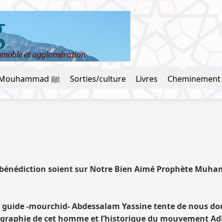
La vie du prophète Mouhammad ﷺ
Sorties/culture
Livres
Cheminement
 la bénédiction soient sur Notre Bien Aimé Prophète Muha
uide -mourchid- Abdessalam Yassine tente de nous donn
ographie de cet homme et l’historique du mouvement Adl 