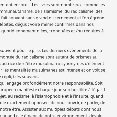
mmentent encore… Les livres sont nombreux, comme les
du communautarisme, de l’islamisme, du radicalisme, des
e fait souvent sans grand discernement et l’on égrène
 dépités, déçus ; voire même confirmés dans nos
ont quotidiennement niées, tronquées et /ou réduites à
e. Souvent pour le pire. Les derniers évènements de la
a montée du radicalisme sont autant de prismes au
réductrice de « l’être musulman » synonymes d’élément
ur les mentalités musulmanes est intense et on voit se
epli, très souvent.
qui engage profondément notre responsabilité. Soit
uropéen manifeste chaque jour son hostilité à l’égard
et, au racisme, à l’islamophobie et à l’insulte, quand
 voie exactement opposée, de nous ouvrir, de parler, de
e notre être. Assister aux multiples débats dont nous
n » quand elle émane de notre environnement, devoir