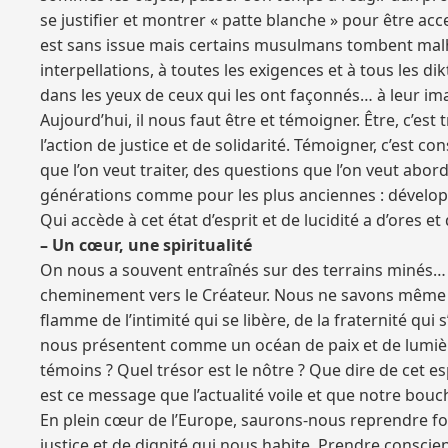
se justifier et montrer « patte blanche » pour être acc
est sans issue mais certains musulmans tombent malheu
interpellations, à toutes les exigences et à tous les 
dans les yeux de ceux qui les ont façonnés… à leur i
Aujourd’hui, il nous faut être et témoigner. Être, c’es
l’action de justice et de solidarité. Témoigner, c’est c
que l’on veut traiter, des questions que l’on veut aborde
générations comme pour les plus anciennes : développ
Qui accède à cet état d’esprit et de lucidité a d’ores et
– Un cœur, une spiritualité
On nous a souvent entraînés sur des terrains minés… la
cheminement vers le Créateur. Nous ne savons même plu
flamme de l’intimité qui se libère, de la fraternité qu
nous présentent comme un océan de paix et de lumièr
témoins ? Quel trésor est le nôtre ? Que dire de cet 
est ce message que l’actualité voile et que notre bouch
En plein cœur de l’Europe, saurons-nous reprendre for
justice et de dignité qui nous habite. Prendre consci