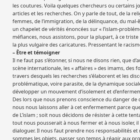
les coutures. Voila quelques chercheurs ou certains
articles et les recherches. On y parle de tout, de la re
femmes, de l’immigration, de la délinquance, du mal-ê
un chapelet de vérités énoncées sur « l’islam-problé
méfiances, nous assistons, pour la plupart, à ce triste
la plus vulgaire des caricatures. Pressentant le racis
– Être et témoigner
Il ne faut pas s’étonner, si nous ne disons rien, que d
scène internationale, les « affaires » des imams, des
travers desquels les recherches s’élaborent et les di
problématique, voire parasite, de la dynamique social
développer un mouvement d’isolement et d’enfermemen
Des lors que nous prenons conscience du danger de c
nous nous laissons aller à cet enfermement parce que 
de L’islam ; soit nous décidons de résister à cette ten
tout nous pousserait à nous fermer et à nous isoler, i
dialoguer. Il nous faut prendre nos responsabilités et 
sommes les objets, passer son temps à réagir aux pro