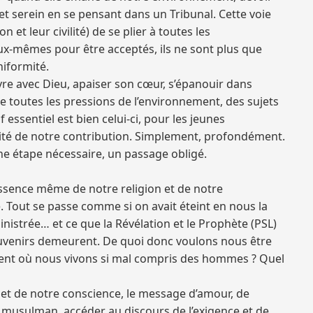
 et serein en se pensant dans un Tribunal. Cette voie
 leur civilité) de se plier à toutes les
eux-mêmes pour être acceptés, ils ne sont plus que
niformité.
Vivre avec Dieu, apaiser son cœur, s’épanouir dans
n de toutes les pressions de l’environnement, des sujets
f essentiel est bien celui-ci, pour les jeunes
lité de notre contribution. Simplement, profondément.
t une étape nécessaire, un passage obligé.
’essence même de notre religion et de notre
. Tout se passe comme si on avait éteint en nous la
inistrée… et ce que la Révélation et le Prophète (PSL)
ouvenirs demeurent. De quoi donc voulons nous être
moment où nous vivons si mal compris des hommes ? Quel
i et de notre conscience, le message d’amour, de
e musulman, accéder au discours de l’exigence et de