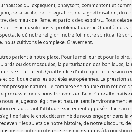
 journalistes qui expliquent, analysent, commentent et co
ligion, de la laïcité, de l’intégration, de la ghettoïsation, 
tre, des maux de l’âme, et parfois des espoirs… Tout cela s
me » et les « musulmans-si-problématiques ». Quant à nous,
 spectacle où notre religion, notre foi, notre spiritualité s
me, nous cultivons le complexe. Gravement.
’autres parlent à notre place. Pour le meilleur et pour le pir
 foulards ou des mosquées, la perturbation des banlieues, l
scours se structurent. Qu’attendre d’autre que cette vision 
e et politique dans les sociétés européennes. La pression s
t presque naturel. Le complexe se double d’un réflexe de r
e processus nous nous trouvons en face d’une alternative 
nous le jugeons légitime et naturel tant l’environnement e
tation en adoptant l’attitude exactement opposée : face au rej
l s’agit de faire le choix déterminé de nous engager dans la
redevenir les sujets de notre histoire, de notre discours, d
pos de nos interlocuteurs, se sentir « soumis à la questio