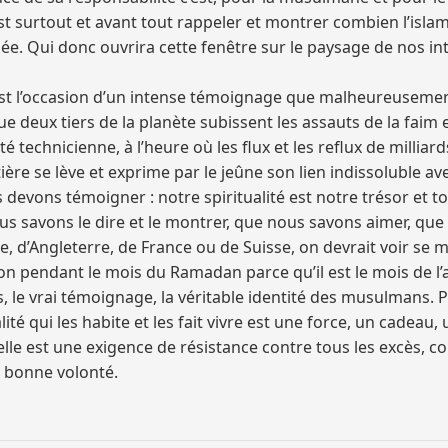
C’est surtout et avant tout rappeler et montrer combien l’isla
ée. Qui donc ouvrira cette fenêtre sur le paysage de nos int
st l’occasion d’un intense témoignage que malheureusement
deux tiers de la planète subissent les assauts de la faim et
 technicienne, à l’heure où les flux et les reflux de millia
 se lève et exprime par le jeûne son lien indissoluble avec 
ous devons témoigner : notre spiritualité est notre trésor et
 nous savons le dire et le montrer, que nous savons aimer, q
ique, d’Angleterre, de France ou de Suisse, on devrait voir s
 pendant le mois du Ramadan parce qu’il est le mois de l’a
urs, le vrai témoignage, la véritable identité des musulmans. P
lité qui les habite et les fait vivre est une force, un cadea
lle est une exigence de résistance contre tous les excès, con
 bonne volonté.