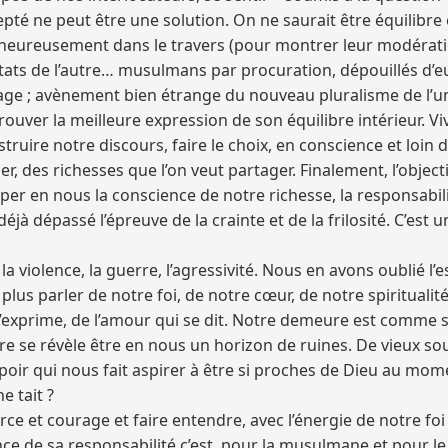
epté ne peut être une solution. On ne saurait être équilibre
reusement dans le travers (pour montrer leur modération et
diktats de l’autre… musulmans par procuration, dépouillés d’
mage ; avènement bien étrange du nouveau pluralisme de l’u
t trouver la meilleure expression de son équilibre intérieur. 
onstruire notre discours, faire le choix, en conscience et loi
r, des richesses que l’on veut partager. Finalement, l’objecti
er en nous la conscience de notre richesse, la responsabi
 déjà dépassé l’épreuve de la crainte et de la frilosité. C’es
 violence, la guerre, l’agressivité. Nous en avons oublié l
s parler de notre foi, de notre cœur, de notre spiritualité
i s’exprime, de l’amour qui se dit. Notre demeure est comme s
e se révèle être en nous un horizon de ruines. De vieux s
espoir qui nous fait aspirer à être si proches de Dieu au 
e tait ?
ce et courage et faire entendre, avec l’énergie de notre fo
ence de sa responsabilité c’est, pour la musulmane et pour l