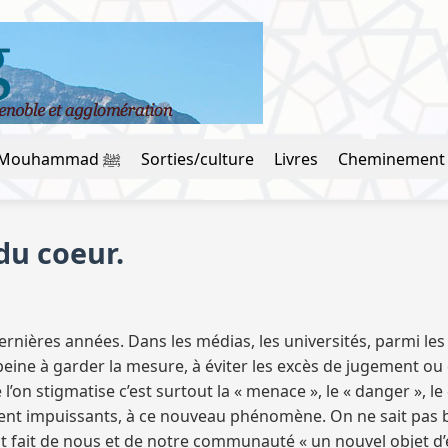
La vie du prophète Mouhammad ﷺ
Sorties/culture
Livres
Cheminement
du coeur.
 dernières années. Dans les médias, les universités, parmi le
eine à garder la mesure, à éviter les excès de jugement ou d
’on stigmatise c’est surtout la « menace », le « danger », le 
ment impuissants, à ce nouveau phénomène. On ne sait pas bie
 ont fait de nous et de notre communauté « un nouvel objet d