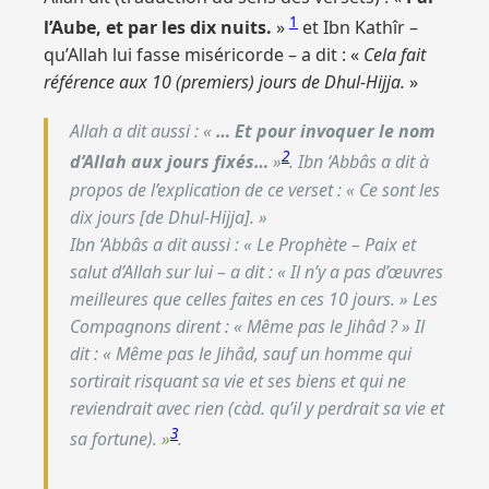
1
l’Aube, et par les dix nuits.
»
et Ibn Kathîr –
qu’Allah lui fasse miséricorde – a dit : «
Cela fait
référence aux 10 (premiers) jours de Dhul-Hijja.
»
Allah a dit aussi : «
… Et pour invoquer le nom
2
d’Allah aux jours fixés…
»
. Ibn ‘Abbâs a dit à
propos de l’explication de ce verset : «
Ce sont les
dix jours [de Dhul-Hijja].
»
Ibn ‘Abbâs a dit aussi : «
Le Prophète – Paix et
salut d’Allah sur lui – a dit : « Il n’y a pas d’œuvres
meilleures que celles faites en ces 10 jours. » Les
Compagnons dirent : « Même pas le Jihâd ? » Il
dit : « Même pas le Jihâd, sauf un homme qui
sortirait risquant sa vie et ses biens et qui ne
reviendrait avec rien (càd. qu’il y perdrait sa vie et
3
sa fortune).
»
.