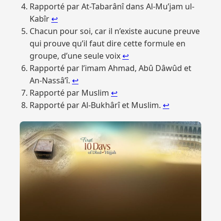
Rapporté par At-Tabarânî dans Al-Mu’jam ul-
Kabîr
↩︎
Chacun pour soi, car il n’existe aucune preuve
qui prouve qu’il faut dire cette formule en
groupe, d’une seule voix
↩︎
Rapporté par l’imam Ahmad, Abû Dâwûd et
An-Nassâ’î.
↩︎
Rapporté par Muslim
↩︎
Rapporté par Al-Bukhârî et Muslim.
↩︎