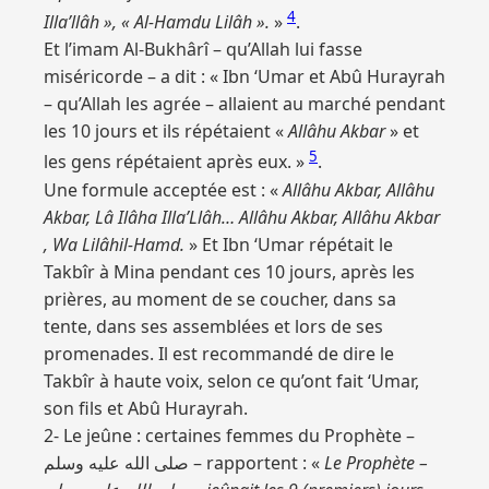
4
Illa’llâh », « Al-Hamdu Lilâh ».
»
.
Et l’imam Al-Bukhârî – qu’Allah lui fasse
miséricorde – a dit : « Ibn ‘Umar et Abû Hurayrah
– qu’Allah les agrée – allaient au marché pendant
les 10 jours et ils répétaient «
Allâhu Akbar
» et
5
les gens répétaient après eux. »
.
Une formule acceptée est : «
Allâhu Akbar, Allâhu
Akbar, Lâ Ilâha Illa’Llâh… Allâhu Akbar, Allâhu Akbar
, Wa Lilâhil-Hamd.
» Et Ibn ‘Umar répétait le
Takbîr à Mina pendant ces 10 jours, après les
prières, au moment de se coucher, dans sa
tente, dans ses assemblées et lors de ses
promenades. Il est recommandé de dire le
Takbîr à haute voix, selon ce qu’ont fait ‘Umar,
son fils et Abû Hurayrah.
2- Le jeûne : certaines femmes du Prophète –
صلى الله عليه وسلم – rapportent : «
Le Prophète –