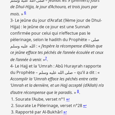
صلى الله عليه وسلم – jeûnait les 9 (premiers) jours
de Dhul-Hijja, le jour d’Achoura, et trois jours par
6
mois.
»
3- Le jeûne du jour d’Arafat (9ème jour de Dhul-
Hijja) : le jeûne de ce jour est une Sunnah
confirmée pour celui qui n’effectue pas le
pèlerinage, selon le hadith du Prophète – صلى
الله عليه وسلم : «
J’espère la récompense d’Allah que
ce jeûne efface tes péchés de l’année écoulée et ceux
7
de l’année à venir.
»
.
4- Le Hajj et la ‘Umrah : Abû Hurayrah rapporte
du Prophète – صلى الله عليه وسلم – qu’il a dit : «
Accomplir la ‘Umrah efface les péchés entre cette
‘Umrah et la dernière, et un Hajj accepté (d’Allah) n’a
8
d’autre récompense que le paradis.
»
.
Sourate l’Aube, verset n°1
↩︎
Sourate Le Pèlerinage, verset n°28
↩︎
Rapporté par Al-Bukhârî
↩︎