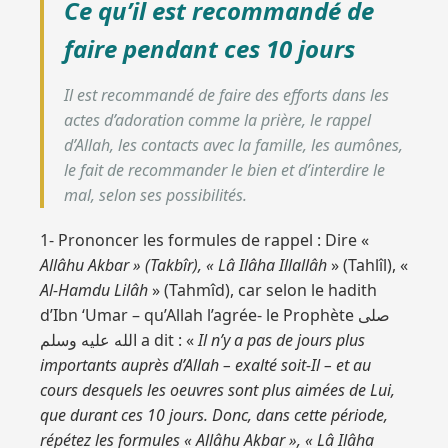
Ce qu’il est recommandé de
faire pendant ces 10 jours
Il est recommandé de faire des efforts dans les
actes d’adoration comme la prière, le rappel
d’Allah, les contacts avec la famille, les aumônes,
le fait de recommander le bien et d’interdire le
mal, selon ses possibilités.
1- Prononcer les formules de rappel : Dire «
Allâhu Akbar » (Takbîr), « Lâ Ilâha Illallâh
» (Tahlîl), «
Al-Hamdu Lilâh
» (Tahmîd), car selon le hadith
d’Ibn ‘Umar – qu’Allah l’agrée- le Prophète صلى
الله عليه وسلم a dit : «
Il n’y a pas de jours plus
importants auprès d’Allah – exalté soit-Il – et au
cours desquels les oeuvres sont plus aimées de Lui,
que durant ces 10 jours. Donc, dans cette période,
répétez les formules « Allâhu Akbar », « Lâ Ilâha