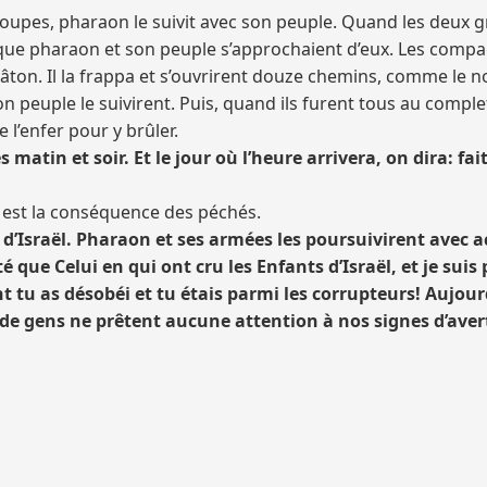
oupes, pharaon le suivit avec son peuple. Quand les deux g
que pharaon et son peuple s’approchaient d’eux. Les compag
bâton. Il la frappa et s’ouvrirent douze chemins, comme le
peuple le suivirent. Puis, quand ils furent tous au complet,
 l’enfer pour y brûler.
s matin et soir. Et le jour où l’heure arrivera, on dira: f
el est la conséquence des péchés.
d’Israël. Pharaon et ses armées les poursuivirent avec a
inité que Celui en qui ont cru les Enfants d’Israël, et je sui
 tu as désobéi et tu étais parmi les corrupteurs! Aujour
 de gens ne prêtent aucune attention à nos signes d’ave