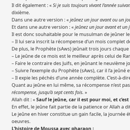
Il dit également : «
Si je suis toujours vivant l’année sui
dixième.
Dans une autre version : «
jeûnez un jour avant ou un jour
Et dans une autre version : «
jeûnez un jour avant et un 
Il est donc souhaitable pour le musulman de jeûner les
– Il lui sera inscrit la récompense d’un mois complet 
De plus, le Prophète (sAws) jeûnait trois jours chaque 
– Le jeûne de ce mois est le meilleur après celui de R
– Faire le contraire des Juifs, en jeûnant le neuvième j
– Suivre l’exemple du Prophète (sAws), car il l’a jeûné
– Il expie les péchés d’une année complète. C’est-à-dir
Quant au jeûne en lui même, sa récompense n’est pas fi
récompense, jusqu’à sept cents fois.
»
Allah dit : «
Sauf le jeûne, car il est pour moi, et c’e
En effet, le jeûne fait partie de la patience or Allah a dit
Le jeûne en hiver constitue un gain facile, la journée
oeuvres.
L’histoire de Moussa avec pharaon :