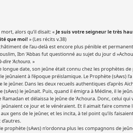
 mort, alors qu’il disait: «
Je suis votre seigneur le très hau
nité que moi!
» (Les récits v.38)
t le châtiment de l’au-delà est encore plus pénible et permanent
uslim, Ibn ‘Abbas fut questionné au sujet du jour d »Achoura
-à-dire ‘Achoura.
»
 de longue date, son jeûne était connu chez les prophètes de
e jeûnaient à l’époque préislamique. Le Prophète (sAws) l’a
 le jeûner. Dans les deux recueils authentiques d’après Aïcha
(sAws) le jeûnait. Puis, quand il émigra à Médine, il le jeûn
e Ramadan et délaissa le jeûne de ‘Achoura. Donc, celui qui v
e jeûnaient ce jour et le vénéraient. Et il aimait faire comme
 aux gens de le jeûner, et les incita, à tel point qu’ils fais
 d’autres.
le prophète (sAws) n’ordonna plus les compagnons de jeûner 