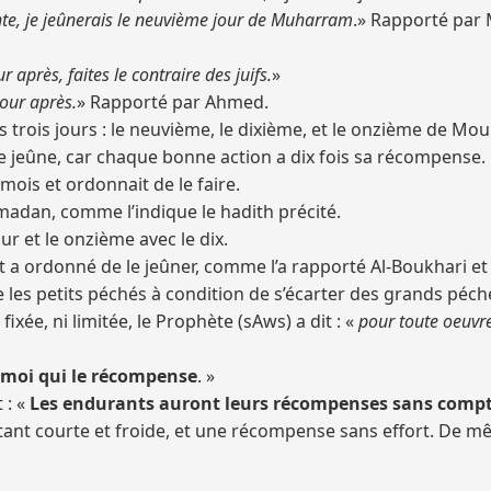
vante, je jeûnerais le neuvième jour de Muharram
.» Rapporté par M
 après, faites le contraire des juifs.
»
jour après.
» Rapporté par Ahmed.
 trois jours : le neuvième, le dixième, et le onzième de Mou
de jeûne, car chaque bonne action a dix fois sa récompense.
mois et ordonnait de le faire.
amadan, comme l’indique le hadith précité.
our et le onzième avec le dix.
 et a ordonné de le jeûner, comme l’a rapporté Al-Boukhari e
e les petits péchés à condition de s’écarter des grands péch
xée, ni limitée, le Prophète (sAws) a dit : «
pour toute oeuvre
st moi qui le récompense
. »
 : «
Les endurants auront leurs récompenses sans compt
 étant courte et froide, et une récompense sans effort. De 