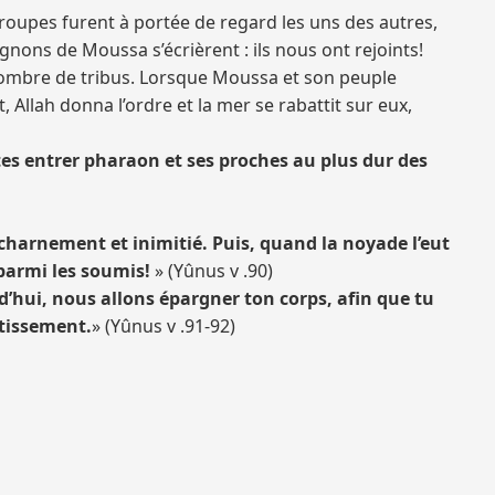
roupes furent à portée de regard les uns des autres,
nons de Moussa s’écrièrent : ils nous ont rejoints!
 nombre de tribus. Lorsque Moussa et son peuple
 Allah donna l’ordre et la mer se rabattit sur eux,
aites entrer pharaon et ses proches au plus dur des
charnement et inimitié. Puis, quand la noyade l’eut
s parmi les soumis!
» (Yûnus v .90)
d’hui, nous allons épargner ton corps, afin que tu
rtissement.
» (Yûnus v .91-92)