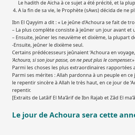
Le hadith de Aïcha à ce sujet a été précité, et la pl
A la fin de sa vie, le Prophète (sAws) décida de ne pl
Ibn El Qayyim a dit : « Le jeûne d’Achoura se fait de tro
– La plus complète consiste à jeûner un jour avant et 
– Ensuite, jeûner les neuvième et dixième, la plupart 
-Ensuite, jeûner le dixième seul.
Certains prédécesseurs jeûnaient ‘Achoura en voyage, p
‘Achoura, si son jour passe, on ne peut plus le compenser.
»
Parmi les choses les plus extraordinaires rapportées au
Parmi ses mérites : Allah pardonna à un peuple en ce j
le repentir sincère à Allah le très haut, en ce jour de 
repentir.
[Extraits de Latâif El Ma’ârif de Ibn Rajab et Zâd El ma
Le jour de Achoura sera cette ann