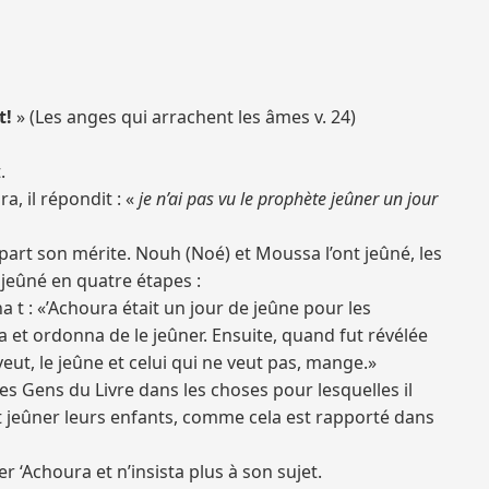
t!
» (Les anges qui arrachent les âmes v. 24)
.
, il répondit : «
je n’ai pas vu le prophète jeûner un jour
 part son mérite. Nouh (Noé) et Moussa l’ont jeûné, les
 jeûné en quatre étapes :
 t : «’Achoura était un jour de jeûne pour les
a et ordonna de le jeûner. Ensuite, quand fut révélée
eut, le jeûne et celui qui ne veut pas, mange.»
 les Gens du Livre dans les choses pour lesquelles il
aient jeûner leurs enfants, comme cela est rapporté dans
‘Achoura et n’insista plus à son sujet.