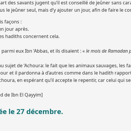
upart des savants jugent qu’il est conseillé de jeûner sans ca
us le jeûner seul, mais d’y ajouter un jour, afin de faire le 
is façons :
un jour après.
des hadiths concernent cela.
armi eux Ibn ‘Abbas, et ils disaient : «
le mois de Ramadan p
 sujet de ‘Achoura: le fait que les animaux sauvages, les fau
our et il pardonna à d’autres comme dans le hadith rapporté p
‘Achoura, en espérant qu’il accepte le repentir, car celui qui 
’âd de Ibn El Qayyim]
ée le 27 décembre.