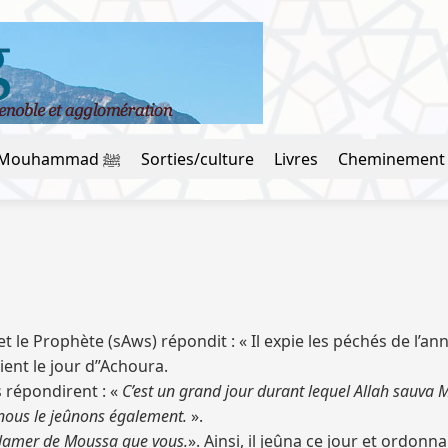
La vie du prophète Mouhammad ﷺ
Sorties/culture
Livres
Cheminement
 et le Prophète (sAws) répondit : « Il expie les péchés de l’
ient le jour d’’Achoura.
s répondirent : «
C’est un grand jour durant lequel Allah sauva 
 nous le jeûnons également.
».
lamer de Moussa que vous.
». Ainsi, il jeûna ce jour et ordonna