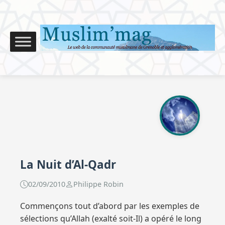
La Nuit d’Al-Qadr
02/09/2010
Philippe Robin
Commençons tout d’abord par les exemples de sélections qu’Allah (exalté soit-Il) a opéré le long de l’Histoire de l’humanité: · Il a élu parmi la totalité des êtres humains les prophètes. · Il a élu parmi l’ensemble des prophètes les cinq messagers doués de fermeté, à savoir: Noé, Abraham, Moïse, Jésus et Mohammed (BP sur eux). · Il a élu parmi ces messagers doués de fermeté Mohammed (BP sur lui). Il s’agit en fait d’une élection, d’une préférence, d’un don qu’Il t’accorde en raison d’un bien préalable qui réside dans ton tréfonds. · Il a élu Moïse pour qu’il soit le seul messager auquel Allah a parlé de vive voix. « Et (Allah) dit: «Ô Moïse, Je t’ai préféré à tous les hommes, par Mes messages et par Ma parole. Prends donc ce que Je te donne, et sois du nombre des reconnaissants». » (TSC, Al-‘A`râf:144.) Dans un autre verset, Il lui dit- ce qui peut être traduit par: « Moi, Je t’ai choisi. Ecoute donc ce qui va être révélé. » (TSC, Tâ-Hâ: 13) · Il a élu Marie deux fois tel que l’indique le verset : «Ô Marie, certes Allah t’a élue et purifiée; et Il t’a élue au-dessus des femmes des mondes. » (TSC, ‘Al-`Imrân (LA FAMILLE D’IMRAN) : 42). · Il a élu le Prophète Mohammad (BP sur lui) appelé dès lors: « le prophète élu ». · Il lui a élu ses compagnons: Abou Bakr, Omar, Othman, Ali, Hamza … (qu’Allah les agrée). · Il a élu parmi l’ensemble des communautés celle de Mohammed (BP sur lui): « Vous êtes la meilleure communauté, qu’on ait fait surgir pour les hommes… » (TSC, ‘Al-`Imrân (LA FAMILLE D’IMRAN) : 110). · Il a élu au sein de cette communauté les martyrs: « …et qu’Il choisisse parmi vous des martyrs… » (TSC, Al-`Imrân (LA FAMILLE D’IMRAN) :140) · Il a de même élu au sein de cette communauté les récitateurs du Coran. Ils sont nommés « les proches d’Allah et Ses privilégiés ». · Il a privilégié parmi les lieux « `Arafa », parmi Ses créatures les anges, et parmi Ses anges « Gabriel » pour enseigner les révélations qu’Allah inspire à Ses prophètes. · Il a préféré parmi les jours « Dhol-Hidja »et parmi les lieux « La Mecque », · Il a élu parmi les nuits « la nuit d’Al-Qadr » à laquelle il n’a pas donné d’équivalent, et Il a élu parmi Ses Serviteurs ceux qui réussiraient à la vivre. Voyez-vous comment l’octroi des dons de Al-Wahhâb progresse ? Il s’approche de toi de plus en plus, d’ailleurs Il t’a beaucoup élu: Il t’a élu, parmi ces 6 milliards, pour être musulman. Voire, Il t’avait déjà privilégié par rapport à la totalité des créatures pour faire de toi un être humain. Vois-tu les animaux dans la rue? Vois-tu combien Il t’a préféré parmi Ses créatures? · Ces gens qui accomplissent le Tawâf autour de la Ka`ba, ils furent élus parmi une multitude qui souhaitaient être à leur place ces jours-ci, ils sont en train de jouir d’un don très précieux décerné par Al-Wahhâb (SWT). Revenons au don qu’Al-Wahhâb nous propose ces jours-ci, à savoir: La nuit d’Al-Qadr… Comment être parmi les élus qui l’atteindront? Il suffit de faire une seule chose: t’exposer à cette nuit. Comment? En t’évertuant à l’adoration d’Allah pendant ces dix jours où elle est susceptible d’avoir lieu… Il n’est élu pour atteindre cette nuit que celui qui se propose en disant: · Me voilà mon Seigneur, présent : à la mosquée, à l’accomplissement de bienfaits, au maintien des liens de parenté, aux invocations, aux aumônes, au Tawâf… bref, à tout ce qui me permet d’étaler le bien qui réside dans mon tréfonds devant Toi, ô Al-Wahhâb, pour que Tu me décernes ce don qu’est la nuit d’Al-Qadr. Que de fois Il t’a privilégié…! Il a tout d’abord fait de toi un être humain, puis t’a honoré de l’Islam, et voilà qu’Il t’a maintenu en vie pour atteindre Ramadan. Vous souvenez vous de la nécrologie du dernier jour du mois de Chauj`ban? Le Prophète même (BP sur lui) suppliait Allah en disant : ô Allah, garde-moi vivant jusqu’au Ramadan. Une fois ayant atteint Ramadan, il s’évertuait à solliciter encore Allah, mais cette fois en disant: ô Allah, garde-moi vivant jusqu’à la nuit d’Al-Qadr En avait-il tellement besoin quoi qu’il soit déjà le prophète? Bien sûr, c’est la rétribution d’Allah que l’on recherche. Louanges à Allah, nous voilà donc élus puisque nous avons atteint Ramadan, et nous sommes au seuil des dix derniers jours. D’ailleurs, Il dit (SWT)- ce qui peut être traduit par: « C’est Lui qui vous a élus; » (TSC, Al-Hajj (Le Pèlerinage) :78) Signification de Al-Qadr Allah (SWT) dit- ce qui peut être traduit par: « Nous l’avons certes, fait descendre (le Coran) pendant la nuit d’Al-Qadr. Et qui te dira ce qu’est la nuit d’Al-Qadr? La nuit d’Al-Qadr est meilleure que mille mois. Durant celle-ci descendent les Anges ainsi que l’Esprit, par permission de leur Seigneur pour tout ordre. Elle est paix et salut jusqu’à l’apparition de l’aube. » (TSC, AL-QADR (LA DESTINEE) : 1-5). Le terme « Al-Qadr » présente un double sens : – Le statut éminent, l’estime, le grade élevé, le grand standing, la valeur, l’honneur. Ce même terme figure dans le verset où Allah (SWT) dit- ce qui peut être traduit par: « Ils n’ont pas estimé Allah comme Il devrait l’être… » (TSC, Az-Zoumar (LES GROUPES) : 67). Tu peux t’attribuer ce mérite au cours de ces quelques jours à venir. Que tu t’évertues à adorer Allah tous les dix derniers jours de Ramadan car souviens-toi qu’il y a eu un décalage d’un jour avec d’autres pays chez qui la nuit que tu pourrais négliger pourrait bien être la nuit d’Al-Qadr. Cette nuit mérite bien ton effort. Vois-tu combien de fois elle fut répétée juste dans cette courte sourate? Trois fois, outre le titre, dans une sourate de cinq versets. Si l’on médite un peu sur ce style interrogatif: Et qui te dira ce qu’est la nuit d’Al-Qadr? La réponse est que cette nuit a tellement de mérite dont la définition s’avère inexprimable, c’est un mérite qui dépasse déjà tes capacités mentales. – L’autre sens d’Al-Qadr est la prédestination des vies, des subsistances, du bonheur, du bien, de l’estime, du statut, des bienfaits. La prédétermination de tout ceci s’opère cette nuit en particulier. A ce sujet, Allah (SWT) dit-ce qui peut être traduit par: « Nous l’avons fait descendre en une nuit bénie, Nous sommes en vérité Celui qui avertit, durant laquelle est décidé tout ordre sage. » (TSC, Ad-Doukhân (LA FUMEE): 3-4). Par la sagesse d’Allah, tout est déterminé cette nuit. Là, une question s’impose: N’est-il pas vrai que tout est déjà prédestiné avant toute existence? C’est vrai, mais c’est l’ordre de mettre en application ces décisions qui est donné aux anges la nuit d’Al-Qadr, à partir de laquelle, ces décisions prédestinées de toute éternité seront dès lors mises en vigueur dans notre vie pour l’année à venir, aussi bien au niveau des individus qu’à celui de la communauté de Mohammed (BP sur lui). Ce n’est donc pas une nuit normale. La décision relative à ta destinée est prise cette nuit. Sur quel état aimerais-tu être alors qu’Allah décide de ton sort? Adonne-toi à Son adoration cette nuit, tâche de t’en remettre à Lui, pour qu’Allah trouve en toi un serviteur qui mérite Ses dons, Ses biens, Sa miséricorde, Sa subsistance, Sa victoire, Sa rétribution, Sa guidance. Qui sait ? Peut être si notre communauté entière frappe à Sa porte, elle remporterait l’année prochaine une belle victoire. C’est la nuit de la dignité, de la récompense, de l’estime. Quels sont les mérites de la nuit d’Al-Qadr ? « …Durant celle-ci descendent les Anges ainsi que l’Esprit… » (TSC, AL-QADR (LA DESTINEE) : 4). Le verbe « descendent » esquisse une scène où des troupes d’anges amassés parsèment le ciel de ce bas monde. Pourquoi cette multitude? Pourquoi ce festival? C’est en commémoration annuelle du jour où le Noble Coran fut révélé à Mohammed (le meilleur de toutes les créatures) pour guider l’humanité sur cette terre vers le bien et la lumière du Sentier d’Allah (SWT). C’est une nuit de miséricorde car c’est le même jour où la révélation fut inspirée à Mohammed (BP sur lui) qui devînt dès lors le messager d’Allah. Allah (SWT) dit-ce qui peut être traduit par : « Et Nous ne t’avons envoyé qu’en miséricorde pour l’univers. » (TSC, Al-‘Anbiyâ’ (LES PROPHETES) : 107). C’est une nuit de lumière car c’est à partir de cette même nuit que la lumière de l’Islam s’est répandue sur terre. C’est une nuit de guidance car c’est à partir de cette même nuit que la guidance fut octroyée à l’humanité. C’est une nuit de miséricorde car c’est à partir de cette même nuit que la miséricorde fut accordée à toutes les créatures de l’univers. C’est une nuit de pardon et d’absolution car c’est à partir de cette même nuit que le pardon et l’absolution furent donnés aux repentants. Il s’agit d’une cérémonie à laquelle assistent les anges et l’Esprit (ou Gabriel). Mais pourquoi cette distinction quoique Gabriel soit à l’origine un ange? C’est que Gabriel mérite une estime particulière, c’est lui qui se charge d’enseigner les révélations qu’Allah (SWT) inspire à Ses prophètes, et qui, depuis la mort du Prophète (BP sur lui) ne descend plus ici-bas, il doit donc occuper une place de choix cette nuit. Il vient constater où l’on est avec le Coran, nous la communauté du Coran ! Gabriel et les Anges seront là pendant les quelques jours à venir ! Imaginez-vous la splendeur du seuil que vous allez franchir? Ressentez-vous la valeur des dons d’Al-Wahhâb? Passons au dernier verset de la sourate: « Elle est paix et salut jusqu’à l’apparition de l’aube » (TSC, AL-QADR (LA DESTINEE) : 5). Certains pensent que la nuit d’Al-Qadr n’est qu’une simple demi heure pendant cette nuit. Or, ils ont complètement tort, elle commence à partir du coucher du soleil jusqu’à l’apparition de l’aube du lendemain. Elle est paix de la part d’Allah par Sa miséricorde, paix de la part des anges par leur imploration du pardon et l’absolution en faveur des êtres humains de ce bas monde. Ils sont aussi nombreux que les gouttes d’eau lorsqu’il y a une averse qui inonde la terre, ils env