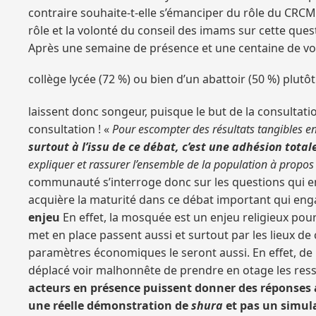
contraire souhaite-t-elle s’émanciper du rôle du CRCM
rôle et la volonté du conseil des imams sur cette ques
Après une semaine de présence et une centaine de vot
collège lycée (72 %) ou bien d’un abattoir (50 %) plu
laissent donc songeur, puisque le but de la consultati
consultation ! «
Pour escompter des résultats tangibles e
surtout à l’issu de ce débat, c’est une adhésion tot
expliquer et rassurer l’ensemble de la population à propos 
communauté s’interroge donc sur les questions qui en
acquière la maturité dans ce débat important qui engag
enjeu
En effet, la mosquée est un enjeu religieux pou
met en place passent aussi et surtout par les lieux d
paramètres économiques le seront aussi. En effet, de n
déplacé voir malhonnête de prendre en otage les res
acteurs en présence puissent donner des réponses au
une réelle démonstration de
shura
et pas un simul