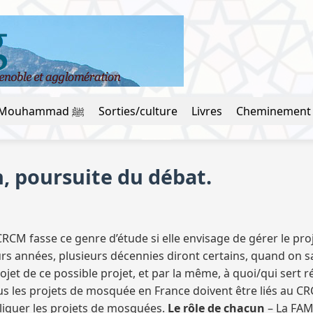
La vie du prophète Mouhammad ﷺ
Sorties/culture
Livres
Cheminement
, poursuite du débat.
I/CRCM fasse ce genre d’étude si elle envisage de gérer le proj
urs années, plusieurs décennies diront certains, quand on s
ojet de ce possible projet, et par la même, à quoi/qui sert r
us les projets de mosquée en France doivent être liés au CRC
pliquer les projets de mosquées.
Le rôle de chacun
– La FAM