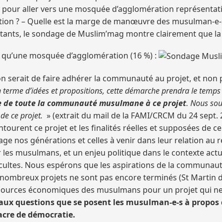
 pour aller vers une mosquée d’agglomération représentativ
tion ? – Quelle est la marge de manœuvre des musulman-e-s da
ants, le sondage de Muslim’mag montre clairement que la c
tôt qu’une mosquée d’agglomération (16 %) :
on serait de faire adhérer la communauté au projet, et non 
n terme d’idées et propositions, cette démarche prendra le temps
ale de toute la communauté musulmane à ce projet
. Nous sou
de ce projet.
» (extrait du mail de la FAMI/CRCM du 24 sept.
tourent ce projet et les finalités réelles et supposées de
e nos générations et celles à venir dans leur relation au re
r les musulmans, et un enjeu politique dans le contexte act
e cultes. Nous espérons que les aspirations de la communaut
ombreux projets ne sont pas encore terminés (St Martin d’Hèr
sources économiques des musulmans pour un projet qui ne s
x questions que se posent les musulman-e-s à propos de c
acre de démocratie.