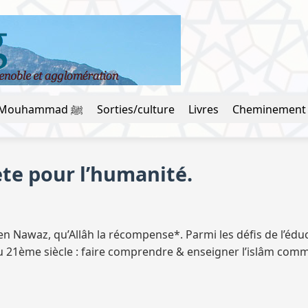
La vie du prophète Mouhammad ﷺ
Sorties/culture
Livres
Cheminement
ète pour l’humanité.
u 21ème siècle : faire comprendre & enseigner l’islâm comm