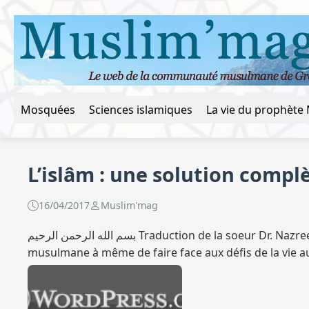
Mosquées
Sciences islamiques
L’islâm : une solution compl
16/04/2017
Muslim'mag
بسم الله الرحمن الرحيم Traduction de la soeur Dr. Nazreen Nawaz, qu’Allâh la récompense*. Parmi les défis de l’éducation islamique pour construire une jeunesse
musulmane à même de faire face aux défis de la vie a