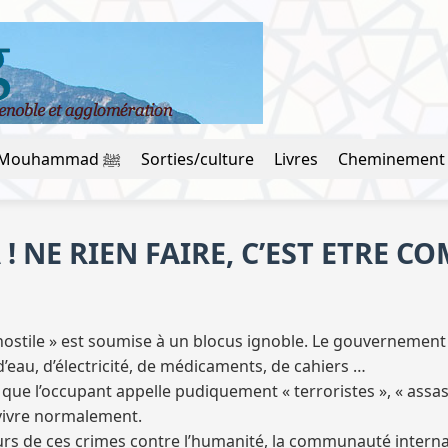
La vie du prophète Mouhammad ﷺ
Sorties/culture
Livres
Cheminement
 NE RIEN FAIRE, C’EST ETRE CO
ostile » est soumise à un blocus ignoble. Le gouvernement i
’eau, d’électricité, de médicaments, de cahiers …
 que l’occupant appelle pudiquement « terroristes », « assa
 vivre normalement.
urs de ces crimes contre l’humanité, la communauté intern