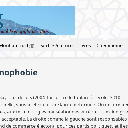
La vie du prophète Mouhammad ﷺ
Sorties/culture
Livres
Cheminement
amophobie
Bayrou), de lois (2004, loi contre le foulard à l’école, 2010 lo
nnelle, sous prétexte d’une laïcité déformée. Ou encore pe
 aux terminologies nauséabondes et réductrices indignes d
us acceptable. La droite comme la gauche sont responsables 
d de commerce électoral pour ces partis politiques, et il est