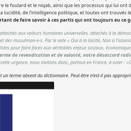
re le foulard et le niqab, ainsi que les processus qui lui on
 lucidité, de l’intelligence politique, et toutes ont trouvés 
rtant de faire savoir à ces partis qui ont toujours eu ce 
5, attachés aux valeurs humaines universelles, attachés à la démo
m et des musulman-e-s. Par le vote « Oui à la laicité, Non à l’isla
alistes pour faire faces aux véritables enjeux sociaux, économique
rme de revendication et de volonté, notre désaccord radica
ette urgence, nous invitons donc, partout en France, à voter :
«O
 un terme absent du dictionnaire. Peut-être n’est-il pas approprié m