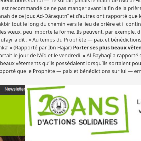
nédictions sur lui — ne sortait jamais le matin de l’Aïd al-
l est recommandé de ne pas manger avant la fin de la prière 
nah de ce jour. Ad-Dâraqutnî et d’autres ont rapporté que l
le takbir tout le long du chemin vers le lieu de prière et il cont
 vœux, peu importe la forme. Ils peuvent, par exemple, d
 Nufayr a dit : « Au temps du Prophète — paix et bénédiction
inka’ » (Rapporté par Ibn Hajar)
Porter ses plus beaux vête
ortait le jour de l’Aïd et le vendredi. » Al-Bayhaqî a rapport
beaux vêtements qu’ils possédaient lorsqu’ils sortaient pou
rapporté que le Prophète — paix et bénédictions sur lui — e