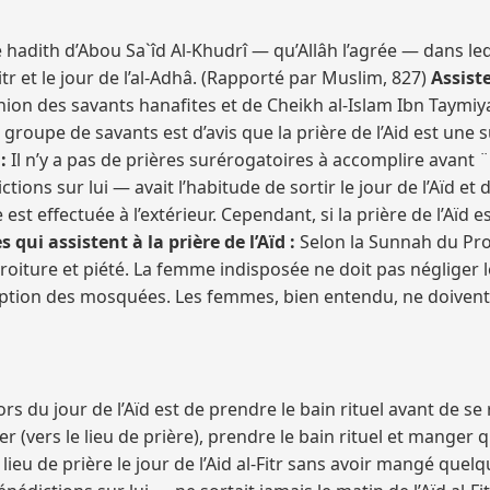
on le hadith d’Abou Sa`îd Al-Khudrî — qu’Allâh l’agrée — dans 
itr et le jour de l’al-Adhâ. (Rapporté par Muslim, 827)
Assiste
opinion des savants hanafites et de Cheikh al-Islam Ibn Taymiy
 groupe de savants est d’avis que la prière de l’Aid est une
 :
Il n’y a pas de prières surérogatoires à accomplire avant ¨n
ons sur lui — avait l’habitude de sortir le jour de l’Aïd et 
 est effectuée à l’extérieur. Cependant, si la prière de l’Aïd
qui assistent à la prière de l’Aïd :
Selon la Sunnah du Pro
droiture et piété. La femme indisposée ne doit pas négliger le
eption des mosquées. Les femmes, bien entendu, ne doivent p
 du jour de l’Aïd est de prendre le bain rituel avant de se 
r (vers le lieu de prière), prendre le bain rituel et manger que
 lieu de prière le jour de l’Aid al-Fitr sans avoir mangé que