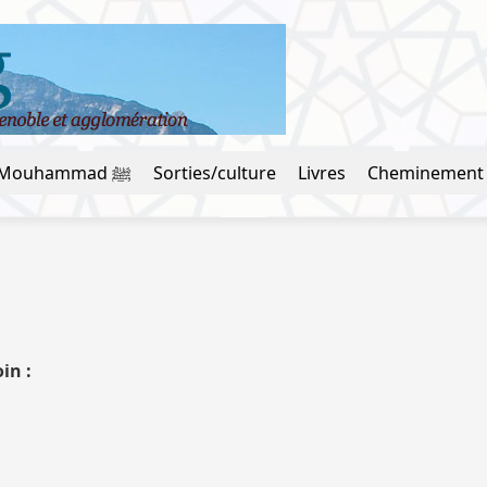
La vie du prophète Mouhammad ﷺ
Sorties/culture
Livres
Cheminement
in :