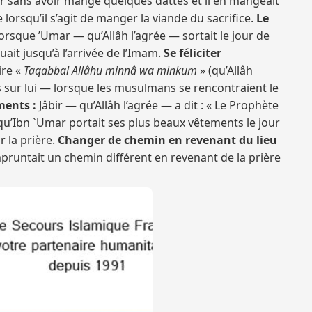
Fitr sans avoir mangé quelques dattes et il en mangeait
lorsqu’il s’agit de manger la viande du sacrifice.
Le
orsque ’Umar — qu’Allâh l’agrée — sortait le jour de
inuait jusqu’à l’arrivée de l’Imam.
Se féliciter
ire «
Taqabbal Allâhu minnâ wa minkum
» (qu’Allâh
s sur lui — lorsque les musulmans se rencontraient le
ments :
Jâbir — qu’Allâh l’agrée — a dit : « Le Prophète
é qu’Ibn `Umar portait ses plus beaux vêtements le jour
r la prière.
Changer de chemin en revenant du lieu
mpruntait un chemin différent en revenant de la prière