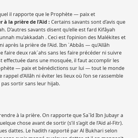
lequel il rapporte que le Prophète — paix et
r à la prière de l’Aïd :
Certains savants sont d’avis que
ah. D’autres savants disent qu’elle est fard Kifâyah
 sunnah mu’akkadah . Ceci est l’opinion des Malékites et
i après la prière de l’Aid. Ibn `Abbâs — qu’Allâh
de faire deux rak`ahs sans les faire précéder ni suivre
 est effectuée dans une mosquée, il faut accomplir les
phète — paix et bénédictions sur lui — tout le monde
 rappel d’Allâh ni éviter les lieux où l’on se rassemble
as sortir sans leur hijab.
rendre à la prière. On rapporte que Sa`îd Ibn Jubayr a
lque chose avant de sortir (s’il s’agit de l’Aid al-Fitr).
lques dattes. Le hadith rapporté par Al Bukhari selon