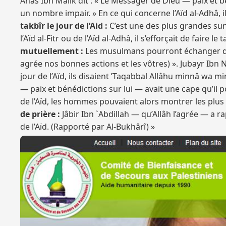
Anas Ibn Mâlik dit : « Le Messager de Dieu — paix et bé
un nombre impair. » En ce qui concerne l’Aïd al-Adhâ, i
takbîr le jour de l’Aid :
C’est une des plus grandes sun
l’Aïd al-Fitr ou de l’Aïd al-Adhâ, il s’efforçait de faire 
mutuellement :
Les musulmans pourront échanger des
agrée nos bonnes actions et les vôtres) ». Jubayr Ibn
jour de l’Aïd, ils disaient ’Taqabbal Allâhu minnâ wa m
— paix et bénédictions sur lui — avait une cape qu’il p
de l’Aïd, les hommes pouvaient alors montrer les plus 
de prière :
Jâbir Ibn `Abdillah — qu’Allâh l’agrée — a 
de l’Aïd. (Rapporté par Al-Bukhârî) »