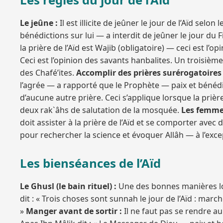
Le jeûne :
Il est illicite de jeûner le jour de l’Aïd sel
bénédictions sur lui — a interdit de jeûner le jour du F
la prière de l’Aïd est Wajib (obligatoire) — ceci est l’
Ceci est l’opinion des savants hanbalites. Un troisième
des Chafé’ites.
Accomplir des prières surérogatoires
l’agrée — a rapporté que le Prophète — paix et bénédicti
d’aucune autre prière. Ceci s’applique lorsque la prière
deux rak`âhs de salutation de la mosquée.
Les femmes 
doit assister à la prière de l’Aïd et se comporter avec 
pour rechercher la science et évoquer Allâh — à l’exc
Les bienséances de l’Aïd
Le Ghusl (le bain rituel) :
Une des bonnes manières lors
dit : « Trois choses sont sunnah le jour de l’Aïd : marche
»
Manger avant de sortir :
Il ne faut pas se rendre au