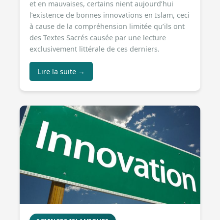
et en mauvaises, certains nient aujourd’hui
l’existence de bonnes innovations en Islam, ceci
à cause de la compréhension limitée qu’ils ont
des Textes Sacrés causée par une lecture
exclusivement littérale de ces derniers.
Lire la suite →