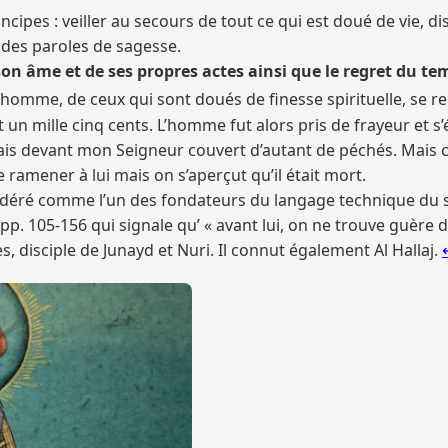
incipes : veiller au secours de tout ce qui est doué de vie, di
r des paroles de sagesse.
on âme et de ses propres actes ainsi que le regret du te
n homme, de ceux qui sont doués de finesse spirituelle, se rep
t un mille cinq cents. L’homme fut alors pris de frayeur et s’év
ais devant mon Seigneur couvert d’autant de péchés. Mais c’e
e ramener à lui mais on s’aperçut qu’il était mort.
sidéré comme l’un des fondateurs du langage technique du sou
. 105-156 qui signale qu’ « avant lui, on ne trouve guère 
es, disciple de Junayd et Nuri. Il connut également Al Hallaj.