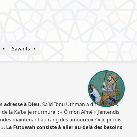
Savants
on adresse à Dieu.
Sa’id Ibnu Uthman a dit : – Je suis
 de la Ka’ba je murmurai : « Ô mon Aîmé » J’entendis
tendes maintenant au rang des amoureux ? » Je perdis
 ».
La Futuwah consiste à aller au-delà des besoins