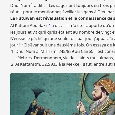
1
Dhul Num
a dit : – Les sages ont toujours eu trois pr
réunit pour le mentionner, éveiller les gens à Dieu pa
La Futuwah est l’évaluation et la connaissance de s
2
Al Kattani Abu Bakr
a dit : – Il m’a été rapporté qu’u
les jours et vit qu’il qu’ils étaient au nombre de vingt e
N’eussé-je péché qu’une seule fois par jour j’apparaîtr
jour ! » Il s’évanouit une deuxième fois. On essaya de l
Dhul Num al Misri (m. 245/859 au Caire). Il est con
célèbres. Dermenghem, vie des saints musulmans, pp
Al Kattani (m. 322/933 à la Mekke). Il fut, entre autr