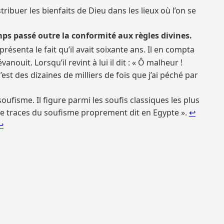
stribuer les bienfaits de Dieu dans les lieux où l’on se
mps passé outre la conformité aux règles divines.
résenta le fait qu’il avait soixante ans. Il en compta
anouit. Lorsqu’il revint à lui il dit : « Ô malheur !
st des dizaines de milliers de fois que j’ai péché par
fisme. Il figure parmi les soufis classiques les plus
de traces du soufisme proprement dit en Egypte ».
↩︎
↩︎