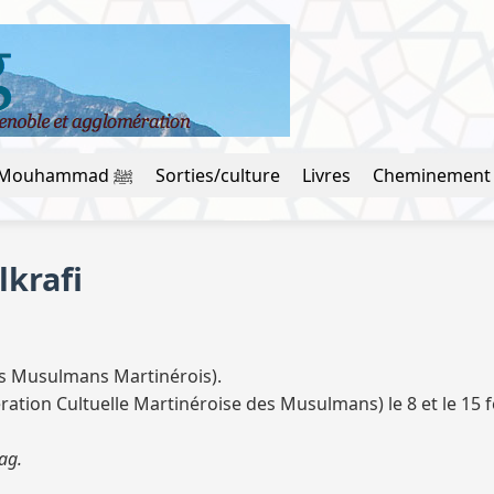
La vie du prophète Mouhammad ﷺ
Sorties/culture
Livres
Cheminement
lkrafi
des Musulmans Martinérois).
ration Cultuelle Martinéroise des Musulmans) le 8 et le 15 f
ag.